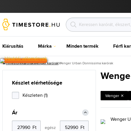
Kiárusítás
Márka
Minden termék
Férfi ka
Timestore
Karórak
Wenger karórak
Wenger Urban Donnissima karórak
Wenger
Készlet elérhetősége
Készleten (1)
Wenger
Ár
egész