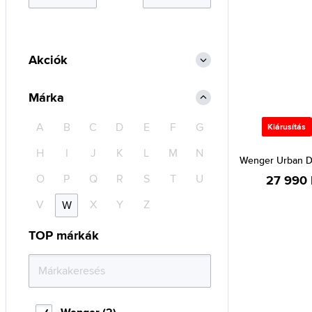
Akciók
Márka
A
B
C
D
E
F
G
Kiárusítás
H
I
J
K
L
M
N
Wenger Urban Do
O
P
Q
R
S
T
U
27 990 
V
X
Y
Z
W
TOP márkák