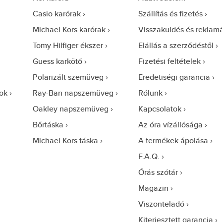
Casio karórak
Szállítás és fizetés
Michael Kors karórak
Visszaküldés és reklam
Tomy Hilfiger ékszer
Elállás a szerződéstől
Guess karkötő
Fizetési feltételek
Polarizált szemüveg
Eredetiségi garancia
ok
Ray-Ban napszemüveg
Rólunk
Oakley napszemüveg
Kapcsolatok
Bőrtáska
Az óra vízállósága
Michael Kors táska
A termékek ápolása
F.A.Q.
Órás szótár
Magazin
Viszonteladó
Kiterjesztett garancia