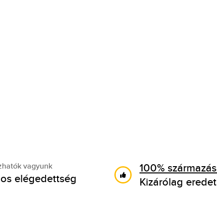
100% származási
zhatók vagyunk
os elégedettség
Kizárólag eredet