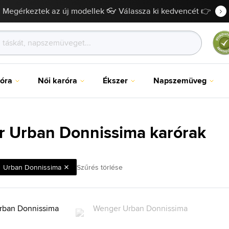
Megérkeztek az új modellek 👓 Válassza ki kedvencét 👉
róra
Női karóra
Ékszer
Napszemüveg
 Urban Donnissima karórak
Urban Donnissima
Szűrés törlése