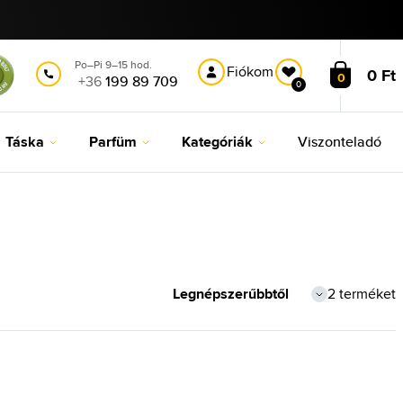
Po–Pi 9–15 hod.
Fiókom
0 Ft
0
+36
199 89 709
0
Táska
Parfüm
Kategóriák
Viszonteladó
2 terméket