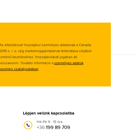
Az elküldéssel hozzájárul személyes adatainak a Canada
2015 s. r. o. cég marketingajánlatainak felkínálasa céljából
történő kezeléséhez. Hozzájárulását jogában áll
visszavonni. További információ a
személyes adatok
kezelési szabályzatában
.
Lépjen velünk kapcsolatba
Hé-Pé 9 - 15 óra
+36
199 89 709