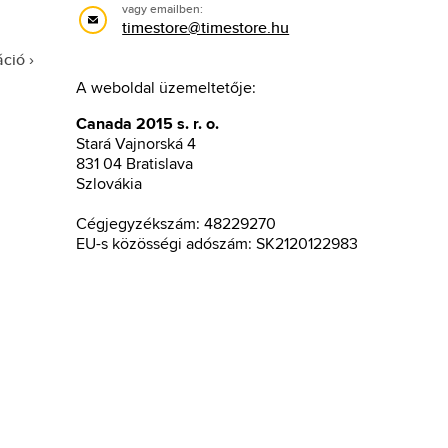
vagy emailben:
timestore@timestore.hu
áció
A weboldal üzemeltetője:
Canada 2015 s. r. o.
Stará Vajnorská 4
831 04 Bratislava
Szlovákia
Cégjegyzékszám: 48229270
EU-s közösségi adószám: SK2120122983