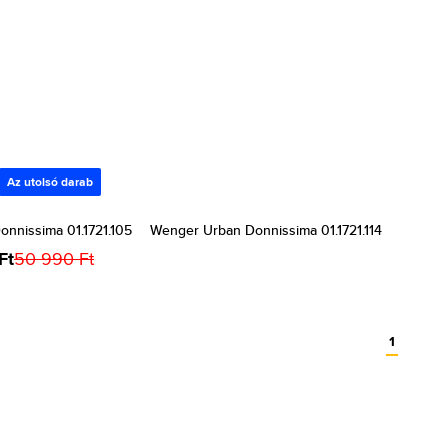
Az utolsó darab
nnissima 01.1721.105
Wenger Urban Donnissima 01.1721.114
Ft
50 990 Ft
1