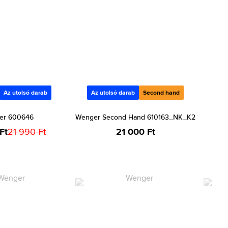
Az utolsó darab
Az utolsó darab
Second hand
er 600646
Wenger Second Hand 610163_NK_K2
Ft
21 990 Ft
21 000 Ft