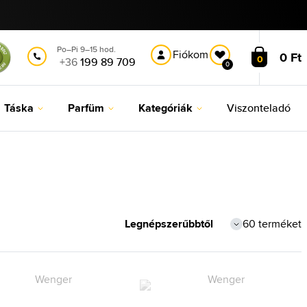
Po–Pi 9–15 hod.
Fiókom
0 Ft
0
+36
199 89 709
0
Táska
Parfüm
Kategóriák
Viszonteladó
60 terméket