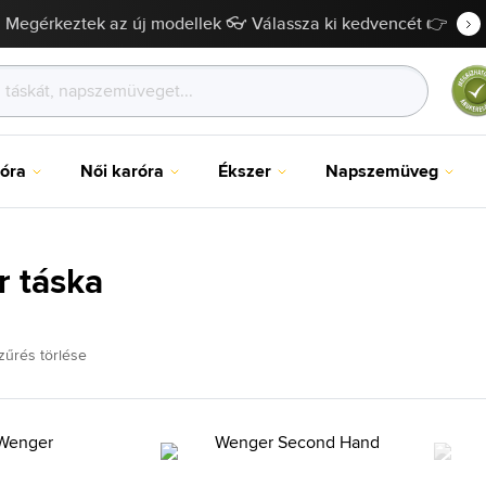
Megérkeztek az új modellek 👓 Válassza ki kedvencét 👉
róra
Női karóra
Ékszer
Napszemüveg
 táska
zűrés törlése