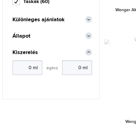
Táskák (60)
Wenger Alt
Különleges ajánlatok
Állapot
Kiszerelés
egész
Weng