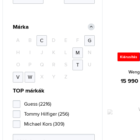
Márka
A
B
D
E
F
C
G
H
I
J
K
L
N
M
Kiárusítás
O
P
Q
R
S
U
T
Weng
X
Y
Z
V
W
15 990 
TOP márkák
Guess (2216)
Tommy Hilfiger (256)
Michael Kors (309)