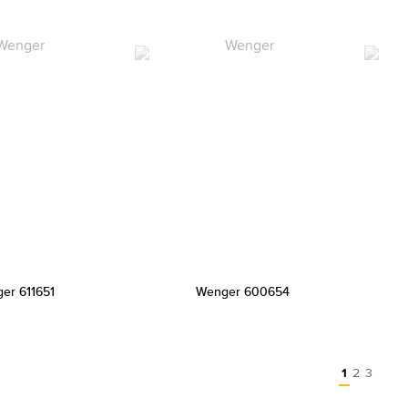
er 611651
Wenger 600654
1
2
3