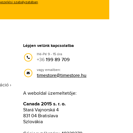
kezelési szabályzatában
.
Lépjen velünk kapcsolatba
Hé-Pé 9 - 15 óra
+36
199 89 709
vagy emailben:
timestore@timestore.hu
áció
A weboldal üzemeltetője:
Canada 2015 s. r. o.
Stará Vajnorská 4
831 04 Bratislava
Szlovákia