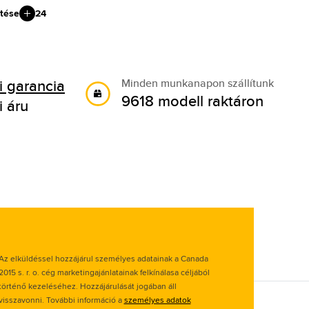
tése
24
 garancia
Minden munkanapon szállítunk
9618 modell raktáron
i áru
Az elküldéssel hozzájárul személyes adatainak a Canada
2015 s. r. o. cég marketingajánlatainak felkínálasa céljából
történő kezeléséhez. Hozzájárulását jogában áll
visszavonni. További információ a
személyes adatok