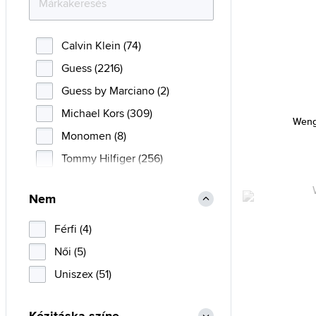
Calvin Klein (74)
Guess (2216)
Guess by Marciano (2)
Michael Kors (309)
Weng
Monomen (8)
Tommy Hilfiger (256)
Tommy Jeans (34)
Nem
Victorinox (46)
Wenger (60)
Férfi (4)
Női (5)
Uniszex (51)