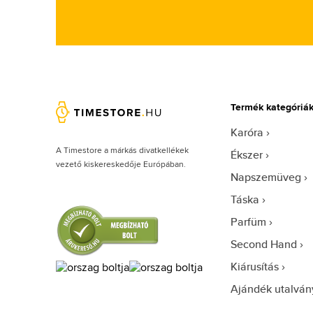
Termék kategóriá
Karóra
A Timestore a márkás divatkellékek
Ékszer
vezető kiskereskedője Európában.
Napszemüveg
Táska
Parfüm
Second Hand
Kiárusítás
Ajándék utalván