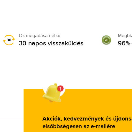
Ok megadása nélkül
Megbí
30 napos visszaküldés
96%-
Akciók, kedvezmények és újdon
elsőbbségesen az e-mailére