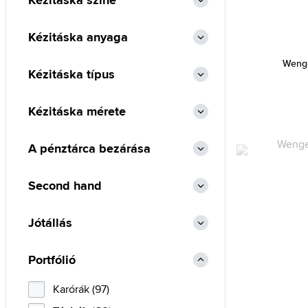
Kézitáska színe
Kézitáska anyaga
Weng
Kézitáska típus
Kézitáska mérete
A pénztárca bezárása
Second hand
Jótállás
Portfólió
Karórák (97)