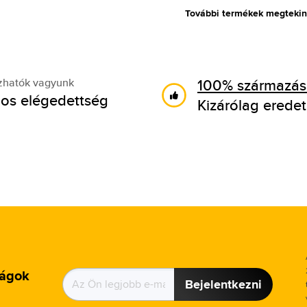
További termékek megtekin
100% származási
zhatók vagyunk
os elégedettség
Kizárólag eredet
ságok
Bejelentkezni