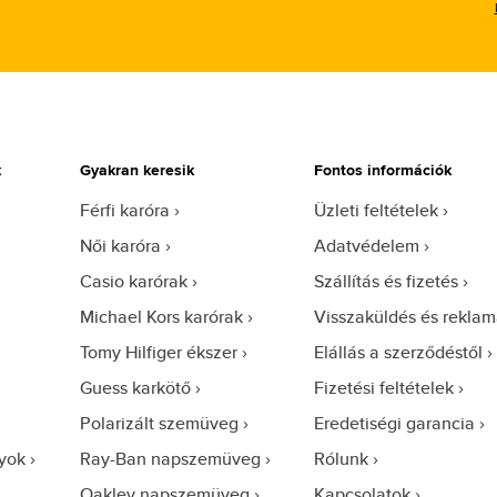
k
Gyakran keresik
Fontos információk
Férfi karóra
Üzleti feltételek
Női karóra
Adatvédelem
Casio karórak
Szállítás és fizetés
Michael Kors karórak
Visszaküldés és reklam
Tomy Hilfiger ékszer
Elállás a szerződéstől
Guess karkötő
Fizetési feltételek
Polarizált szemüveg
Eredetiségi garancia
yok
Ray-Ban napszemüveg
Rólunk
Oakley napszemüveg
Kapcsolatok