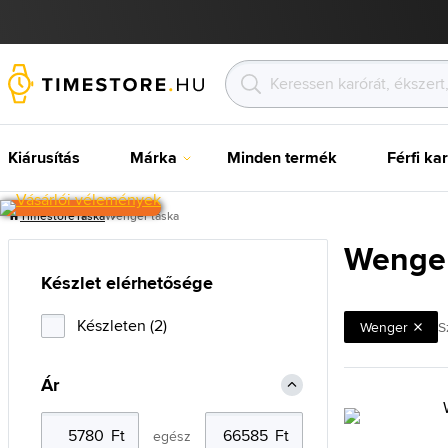
Kiárusítás
Márka
Minden termék
Férfi ka
Timestore
Táska
Wenger táska
Wenger
Készlet elérhetősége
Készleten (2)
Wenger
S
Ár
egész