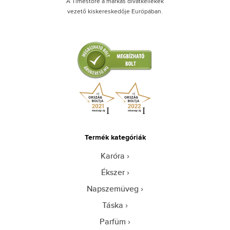
A Timestore a márkás divatkellékek
vezető kiskereskedője Európában.
Termék kategóriák
Karóra
Ékszer
Napszemüveg
Táska
Parfüm