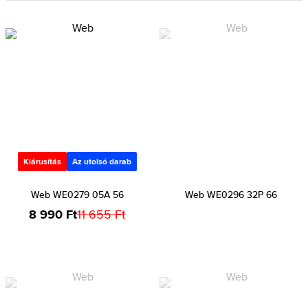
Kiárusítás
Az utolsó darab
Web WE0279 05A 56
Web WE0296 32P 66
8 990 Ft
11 655 Ft