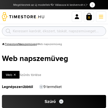
Megérkeztek az új modellek 👓 Válassza ki kedvencét 👉
0
Timestore
Napszemüveg
Web napszemüveg
Web napszemüveg
Web
Szűrés törlése
9 terméket
Szűrő