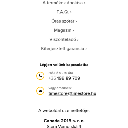
A termékek ápolása
F.A.Q.
Órás szótár
Magazin
Viszonteladó
Kiterjesztett garancia
Lépjen velünk kapcsolatba
Hé-Pé 9 - 15 óra
+36
199 89 709
vagy emailben:
timestore@timestore.hu
A weboldal üzemeltetője:
Canada 2015 s. r. o.
Stará Vajnorská 4