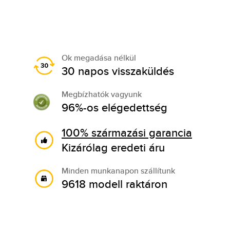
Ok megadása nélkül
30 napos visszaküldés
Megbízhatók vagyunk
96%-os elégedettség
100% származási garancia
Kizárólag eredeti áru
Minden munkanapon szállítunk
9618 modell raktáron