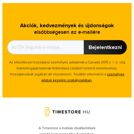
Akciók, kedvezmények és újdonságok
elsőbbségesen az e-mailére
Bejelentkezni
Az elküldéssel hozzájárul személyes adatainak a Canada 2015 s. r. o. cég
marketingajánlatainak felkínálasa céljából történő kezeléséhez.
Hozzájárulását jogában áll visszavonni. További információ a
személyes
adatok kezelési szabályzatában
.
A Timestore a márkás divatkellékek
vezető kiskereskedője Európában.