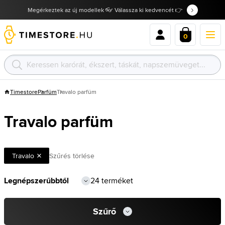
Megérkeztek az új modellek 👓 Válassza ki kedvencét 👉
0
Timestore
Parfüm
Travalo parfüm
Travalo parfüm
Travalo
Szűrés törlése
24 terméket
Szűrő