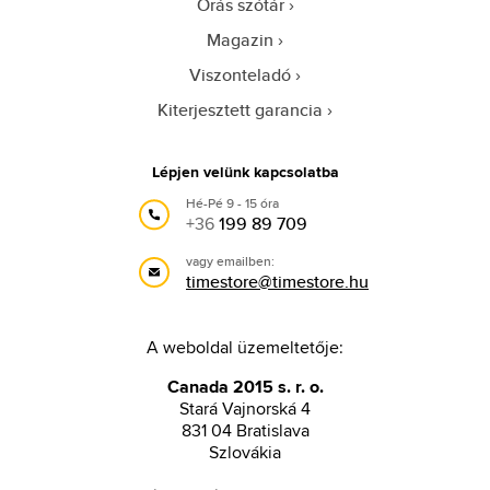
Órás szótár
Magazin
Viszonteladó
Kiterjesztett garancia
Lépjen velünk kapcsolatba
Hé-Pé 9 - 15 óra
+36
199 89 709
vagy emailben:
timestore@timestore.hu
A weboldal üzemeltetője:
Canada 2015 s. r. o.
Stará Vajnorská 4
831 04 Bratislava
Szlovákia