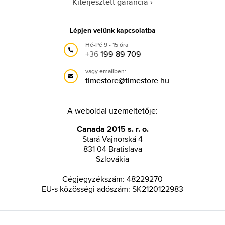
Kiterjesztett garancia
Lépjen velünk kapcsolatba
Hé-Pé 9 - 15 óra
+36
199 89 709
vagy emailben:
timestore@timestore.hu
A weboldal üzemeltetője:
Canada 2015 s. r. o.
Stará Vajnorská 4
831 04 Bratislava
Szlovákia
Cégjegyzékszám: 48229270
EU-s közösségi adószám: SK2120122983