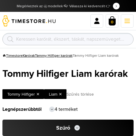
Megérkeztek az új modellek 👓 Válassza ki kedvencét 👉
0
Timestore
Karórak
Tommy Hilfiger karórak
Tommy Hilfiger Liam karórak
Tommy Hilfiger Liam karórak
Tommy Hilfiger
Liam
Szűrés törlése
4 terméket
Szűrő