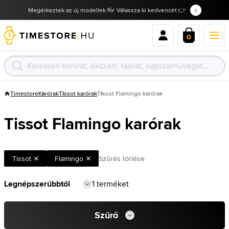
Megérkeztek az új modellek 👓 Válassza ki kedvencét 👉
0
Timestore
Karórak
Tissot karórak
Tissot Flamingo karórak
Tissot Flamingo karórak
Tissot
Flamingo
Szűrés törlése
1 terméket
Szűrő