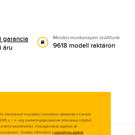
 garancia
Minden munkanapon szállítunk
9618 modell raktáron
i áru
Az elküldéssel hozzájárul személyes adatainak a Canada
2015 s. r. o. cég marketingajánlatainak felkínálasa céljából
történő kezeléséhez. Hozzájárulását jogában áll
visszavonni. További információ a
személyes adatok