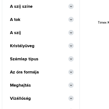
A szíj színe
A tok
Timex 
A szíj
Kristályüveg
Számlap típus
Az óra formája
Meghajtás
Vízállóság