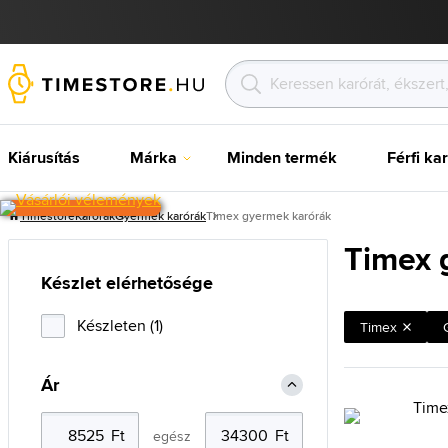
Kiárusítás
Márka
Minden termék
Férfi ka
Timestore
Karórak
Gyermek karórák
Timex gyermek karórák
Timex 
Készlet elérhetősége
Készleten (1)
Timex
Ár
egész