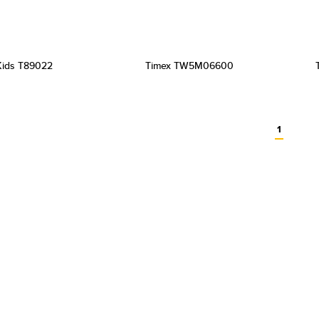
Kids T89022
Timex TW5M06600
1