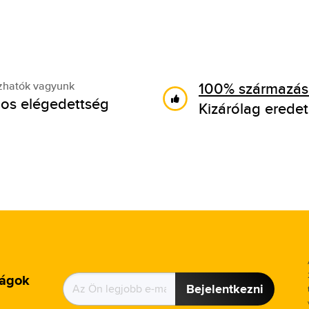
100% származási
zhatók vagyunk
os elégedettség
Kizárólag eredet
ságok
Bejelentkezni