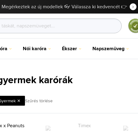
Megérkeztek az új modellek 👓 Válassza ki kedvencét 👉
róra
Női karóra
Ékszer
Napszemüveg
gyermek karórák
Gyermek
Szűrés törlése