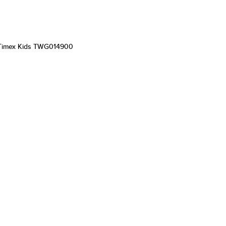
Timex Kids TWG014900