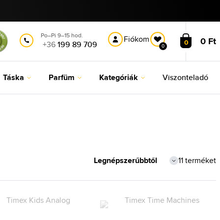
Po–Pi 9–15 hod.
Fiókom
0 Ft
0
+36
199 89 709
0
Táska
Parfüm
Kategóriák
Viszonteladó
11 terméket