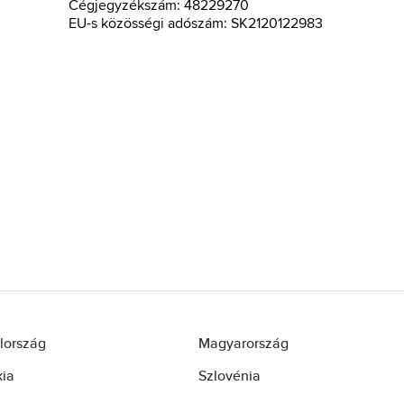
Cégjegyzékszám: 48229270
EU-s közösségi adószám: SK2120122983
lország
Magyarország
kia
Szlovénia