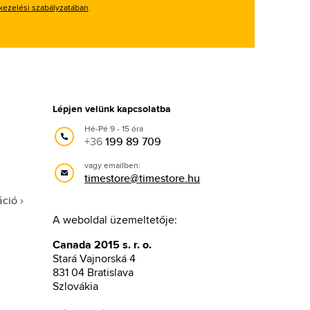
kezelési szabályzatában
.
Lépjen velünk kapcsolatba
Hé-Pé 9 - 15 óra
+36
199 89 709
vagy emailben:
timestore@timestore.hu
áció
A weboldal üzemeltetője:
Canada 2015 s. r. o.
Stará Vajnorská 4
831 04 Bratislava
Szlovákia