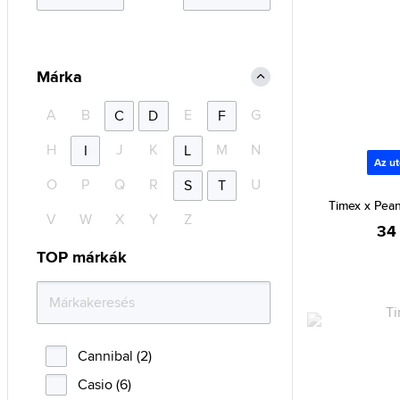
Márka
A
B
E
G
C
D
F
H
J
K
M
N
I
L
Az ut
O
P
Q
R
U
S
T
Timex x Pe
V
W
X
Y
Z
34
TOP márkák
Cannibal (2)
Casio (6)