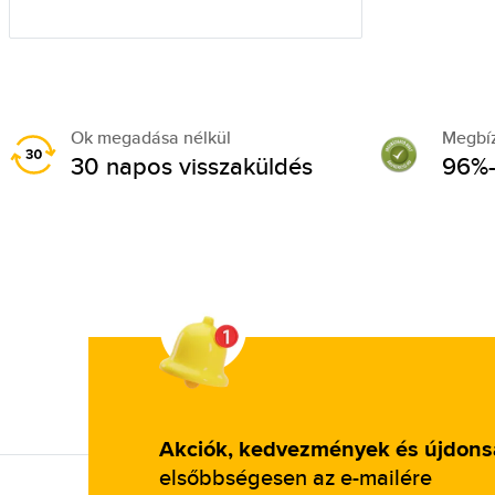
Ok megadása nélkül
Megbí
30 napos visszaküldés
96%-
Akciók, kedvezmények és újdon
elsőbbségesen az e-mailére