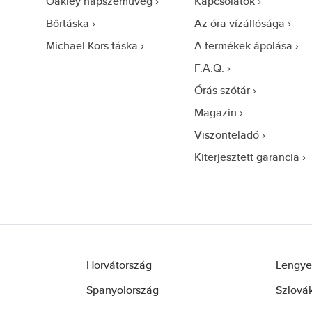
Oakley napszemüveg
Kapcsolatok
Bőrtáska
Az óra vízállósága
Michael Kors táska
A termékek ápolása
F.A.Q.
Órás szótár
Magazin
Viszonteladó
Kiterjesztett garancia
Horvátország
Lengye
Spanyolország
Szlová