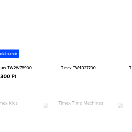
olsó darab
anuts TW2W78900
Timex TW4B27700
T
 300 Ft