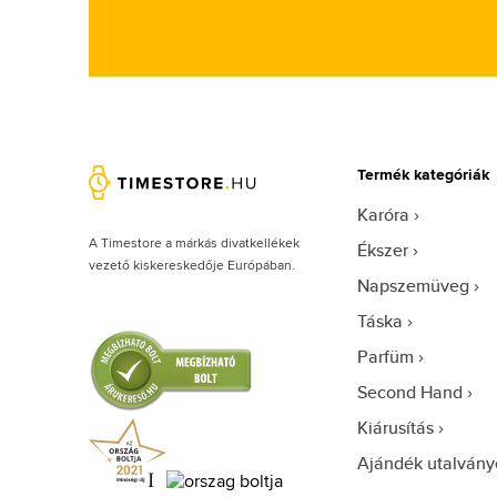
Termék kategóriák
Karóra
A Timestore a márkás divatkellékek
Ékszer
vezető kiskereskedője Európában.
Napszemüveg
Táska
Parfüm
Second Hand
Kiárusítás
Ajándék utalvány