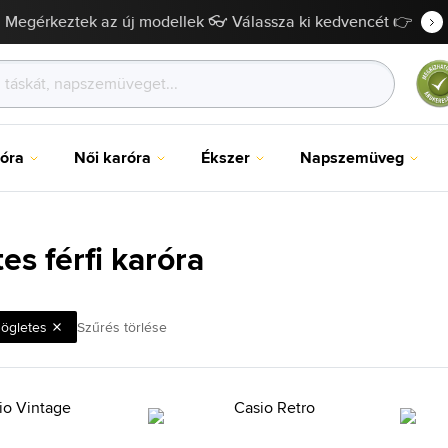
Megérkeztek az új modellek 👓 Válassza ki kedvencét 👉
róra
Női karóra
Ékszer
Napszemüveg
es férfi karóra
ögletes
Szűrés törlése