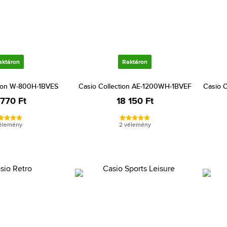
aktáron
Raktáron
tion W-800H-1BVES
Casio Collection AE-1200WH-1BVEF
Casio 
 770 Ft
18 150 Ft
vélemény
2 vélemény