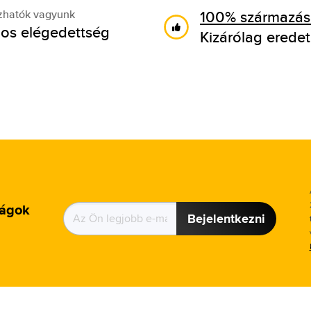
100% származási
zhatók vagyunk
os elégedettség
Kizárólag eredet
ságok
Bejelentkezni