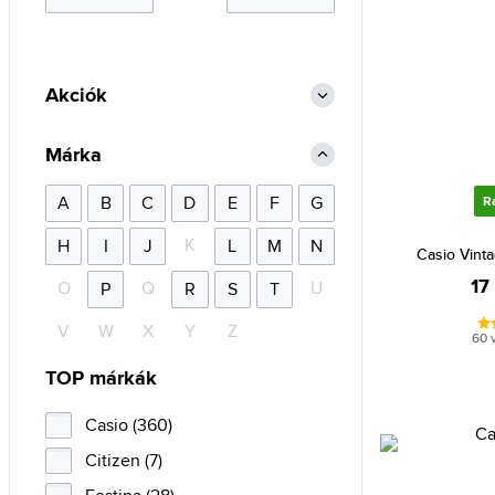
Akciók
Márka
A
B
C
D
E
F
G
R
K
H
I
J
L
M
N
Casio Vint
17
O
Q
U
P
R
S
T
V
W
X
Y
Z
60 
TOP márkák
Casio (360)
Citizen (7)