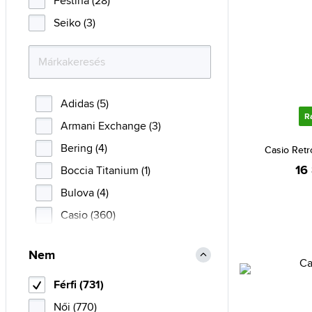
Festina (28)
Seiko (3)
Adidas (5)
R
Armani Exchange (3)
Bering (4)
Casio Ret
16
Boccia Titanium (1)
Bulova (4)
Casio (360)
CIGA Design (17)
Nem
Citizen (7)
Daniel Klein (16)
Férfi (731)
Daniel Wellington (2)
Női (770)