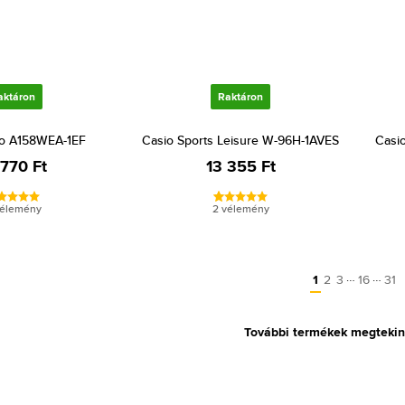
aktáron
Raktáron
ro A158WEA-1EF
Casio Sports Leisure W-96H-1AVES
Casi
 770 Ft
13 355 Ft
vélemény
2 vélemény
…
…
1
2
3
16
31
További termékek megtekin