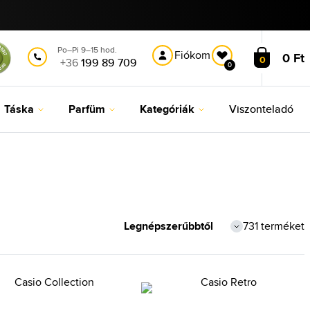
Po–Pi 9–15 hod.
Fiókom
0 Ft
0
+36
199 89 709
0
Táska
Parfüm
Kategóriák
Viszonteladó
731 terméket