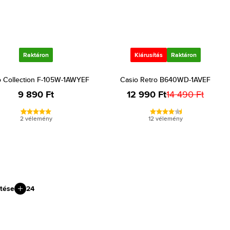
Raktáron
Kiárusítás
Raktáron
o Collection F-105W-1AWYEF
Casio Retro B640WD-1AVEF
9 890 Ft
12 990 Ft
14 490 Ft
2 vélemény
12 vélemény
tése
24