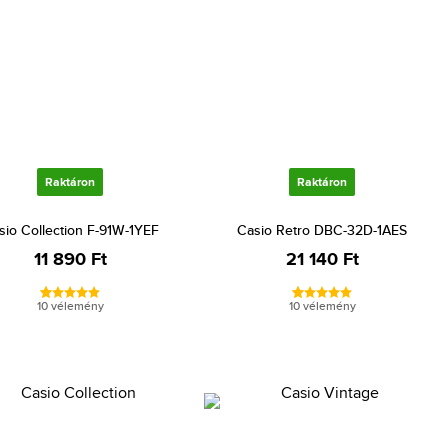
Raktáron
Raktáron
sio Collection F-91W-1YEF
Casio Retro DBC-32D-1AES
11 890 Ft
21 140 Ft
10 vélemény
10 vélemény