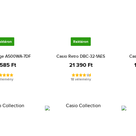
aktáron
Raktáron
age A500WA-7DF
Casio Retro DBC-32-1AES
Cas
 585 Ft
21 390 Ft
vélemény
18 vélemény