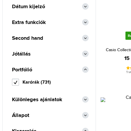
Dátum kijelző
Extra funkciók
R
Second hand
Casio Collec
Jótállás
15
Portfólió
1 
Karórák (731)
Különleges ajánlatok
Állapot