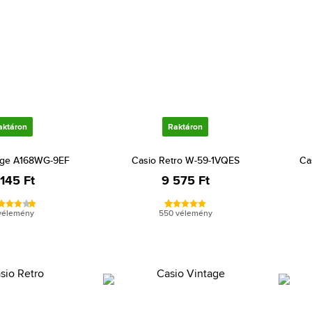
aktáron
Raktáron
age A168WG-9EF
Casio Retro W-59-1VQES
Ca
 145 Ft
9 575 Ft
vélemény
550 vélemény