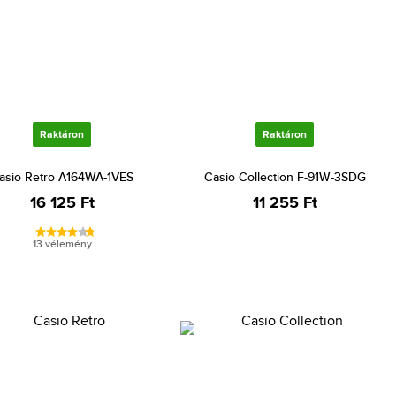
Raktáron
Raktáron
asio Retro A164WA-1VES
Casio Collection F-91W-3SDG
16 125 Ft
11 255 Ft
13 vélemény