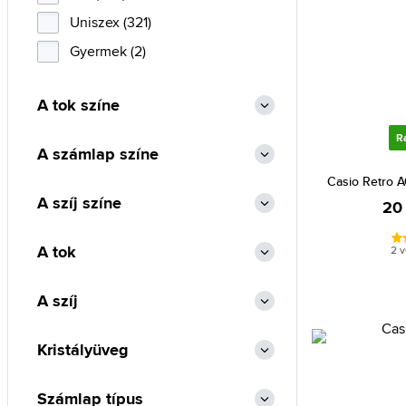
Diesel (10)
Uniszex (321)
Emporio Armani (4)
Gyermek (2)
Esprit (5)
A tok színe
Festina (28)
Fossil (20)
R
A számlap színe
Guess (87)
Casio Retro
Hugo Boss (7)
A szíj színe
20
Ingersoll (5)
A tok
Invicta (37)
2 
Jacques Lemans (7)
A szíj
Lacoste (3)
Lorus (2)
Kristályüveg
Maserati (4)
Nautica (2)
Számlap típus