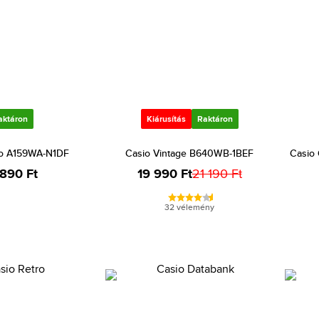
aktáron
Kiárusítás
Raktáron
ro A159WA-N1DF
Casio Vintage B640WB-1BEF
Casio
 890 Ft
19 990 Ft
21 190 Ft
32 vélemény