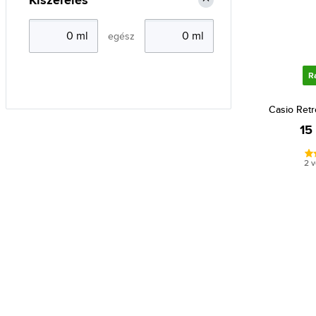
Kiszerelés
egész
R
Casio Ret
15
2 