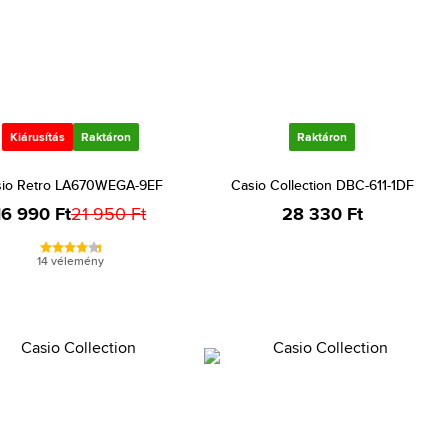
Kiárusítás
Raktáron
Raktáron
io Retro LA670WEGA-9EF
Casio Collection DBC-611-1DF
16 990 Ft
21 950 Ft
28 330 Ft
14 vélemény