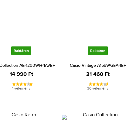
Raktáron
Raktáron
 Collection AE-1200WH-1AVEF
Casio Vintage A159WGEA-1EF
14 990 Ft
21 460 Ft
1 vélemény
30 vélemény