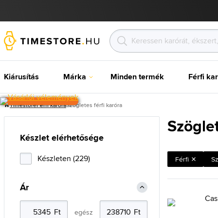
Kiárusítás
Márka
Minden termék
Férfi ka
Timestore
Férfi karóra
Szögletes férfi karóra
Szöglet
Készlet elérhetősége
Készleten (229)
Férfi
Sz
Ár
egész