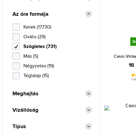
Philipp Plein (3)
Az óra formája
Police (3)
Pulsar (1)
Kerek (17730)
Roneberg (2)
Ovális (29)
R
Seiko (3)
Szögletes (731)
Skagen (5)
Más (5)
Casio Vint
Smart (1)
16
Négyzetes (19)
Storm (10)
Téglalap (15)
1 
Swatch (1)
Meghajtás
Timberland (7)
Timex (39)
Vízállóság
Tommy Hilfiger (10)
Tommy Jeans (6)
Típus