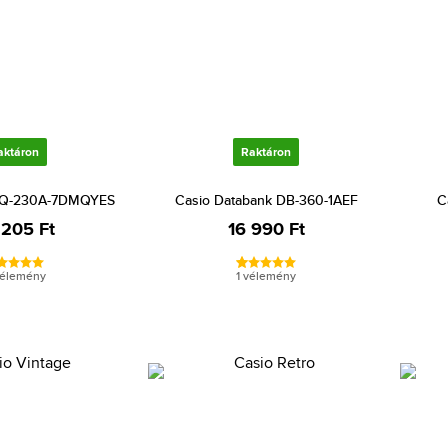
aktáron
Raktáron
 AQ-230A-7DMQYES
Casio Databank DB-360-1AEF
C
 205 Ft
16 990 Ft
vélemény
1 vélemény