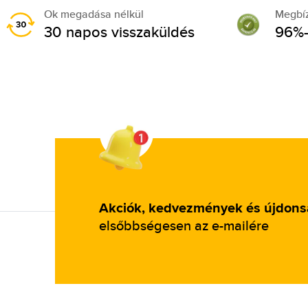
Ok megadása nélkül
Megbí
30 napos visszaküldés
96%-
Akciók, kedvezmények és újdon
elsőbbségesen az e-mailére