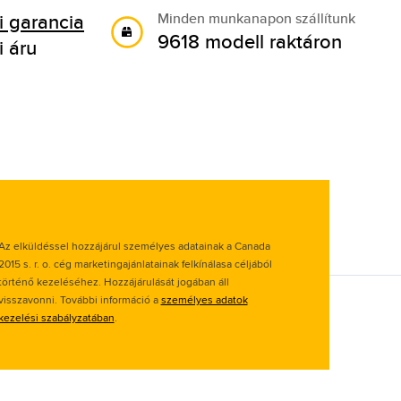
 garancia
Minden munkanapon szállítunk
9618 modell raktáron
i áru
Az elküldéssel hozzájárul személyes adatainak a Canada
2015 s. r. o. cég marketingajánlatainak felkínálasa céljából
történő kezeléséhez. Hozzájárulását jogában áll
visszavonni. További információ a
személyes adatok
kezelési szabályzatában
.