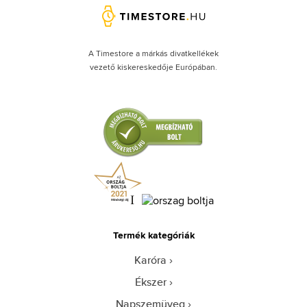
A Timestore a márkás divatkellékek
vezető kiskereskedője Európában.
Termék kategóriák
Karóra
Ékszer
Napszemüveg