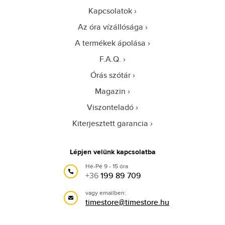
Kapcsolatok
Az óra vízállósága
A termékek ápolása
F.A.Q.
Órás szótár
Magazin
Viszonteladó
Kiterjesztett garancia
Lépjen velünk kapcsolatba
Hé-Pé 9 - 15 óra
+36
199 89 709
vagy emailben:
timestore@timestore.hu