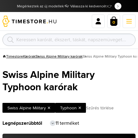
Megérkeztek az új modellek 👓 Válassza ki kedvencét 👉
0
Timestore
Karórak
Swiss Alpine Military karórak
Swiss Alpine Military Typhoon ka
Swiss Alpine Military
Typhoon karórak
Swiss Alpine Military
Typhoon
Szűrés törlése
11 terméket