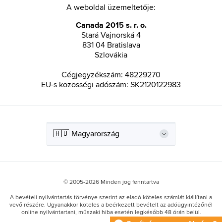
A weboldal üzemeltetője:
Canada 2015 s. r. o.
Stará Vajnorská 4
831 04 Bratislava
Szlovákia
Cégjegyzékszám: 48229270
EU-s közösségi adószám: SK2120122983
© 2005-2026 Minden jog fenntartva
A bevételi nyilvántartás törvénye szerint az eladó köteles számlát kiállítani a
vevő részére. Ugyanakkor köteles a beérkezett bevételt az adóügyintézőnél
online nyilvántartani, műszaki hiba esetén legkésőbb 48 órán belül.