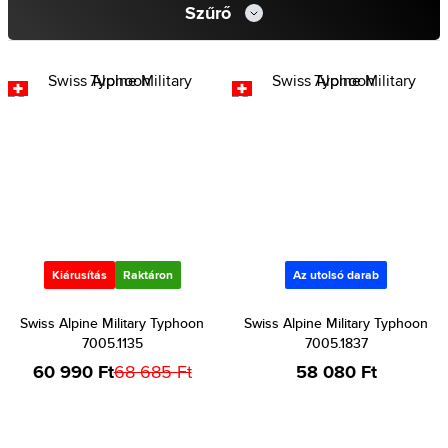
Szűrő
Kiárusítás
Raktáron
Az utolsó darab
Swiss Alpine Military Typhoon
Swiss Alpine Military Typhoon
7005.1135
7005.1837
60 990 Ft
68 685 Ft
58 080 Ft