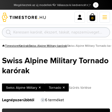
Megérkeztek az új modellek 👓 Válassza ki kedvencét 👉
0
Timestore
Karórak
Swiss Alpine Military karórak
Swiss Alpine Military Tornado kar
Swiss Alpine Military Tornado
karórak
Swiss Alpine Military
Tornado
Szűrés törlése
6 terméket