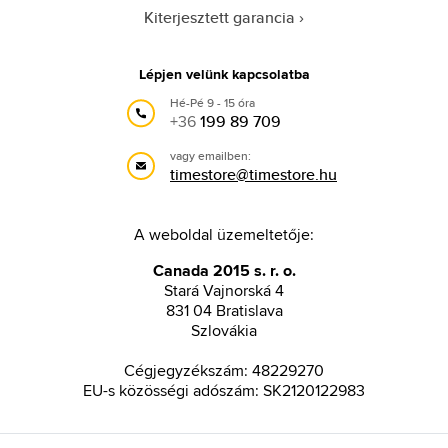
Kiterjesztett garancia
Lépjen velünk kapcsolatba
Hé-Pé 9 - 15 óra
+36
199 89 709
vagy emailben:
timestore@timestore.hu
A weboldal üzemeltetője:
Canada 2015 s. r. o.
Stará Vajnorská 4
831 04 Bratislava
Szlovákia
Cégjegyzékszám: 48229270
EU-s közösségi adószám: SK2120122983