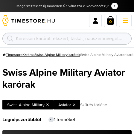
Megérkeztek az új modellek 👓 Válassza ki kedvencét 👉
0
Timestore
Karórak
Swiss Alpine Military karórak
Swiss Alpine Military Aviator karó
Swiss Alpine Military Aviator
karórak
Swiss Alpine Military
Aviator
Szűrés törlése
1 terméket