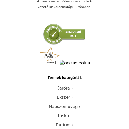
A Timestore a márkás divatkellékek
vezető kiskereskedője Európában.
Termék kategóriák
Karóra
Ékszer
Napszemüveg
Táska
Parfüm