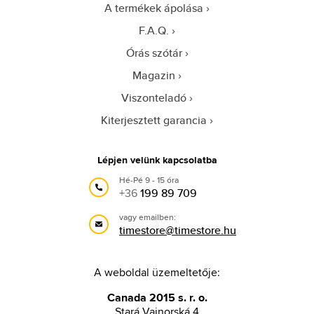
A termékek ápolása
F.A.Q.
Órás szótár
Magazin
Viszonteladó
Kiterjesztett garancia
Lépjen velünk kapcsolatba
Hé-Pé 9 - 15 óra
+36
199 89 709
vagy emailben:
timestore@timestore.hu
A weboldal üzemeltetője:
Canada 2015 s. r. o.
Stará Vajnorská 4