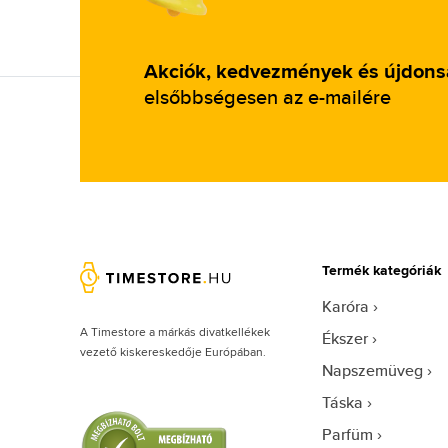
Festina (1387)
Fila (10)
Fila by Lozza (2)
Akciók, kedvezmények és újdon
elsőbbségesen az e-mailére
Fossil (1877)
Frederic Graff (155)
Furla (52)
Gant (331)
Givenchy (3)
Guess (8154)
Termék kategóriák
Guess by Marciano (68)
Karóra
Guess Collection (2)
A Timestore a márkás divatkellékek
Ékszer
Guess Factory (147)
vezető kiskereskedője Európában.
Napszemüveg
Hally & Son (1)
Táska
Hamilton (26)
Parfüm