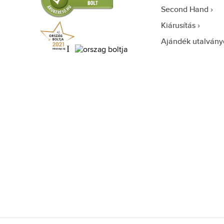
Heinrichssohn (9)
Second Hand
Helly Hansen (3)
Kiárusítás
Hugo Boss (1352)
Ajándék utalvány
Ice-watch (1)
Ingersoll (27)
Invicta (1993)
Iron Annie (81)
Iwood Real Wood (3)
Jacques Lemans (132)
Jimmy Choo (50)
Joules (2)
JP Gatsby (2)
Junkers (4)
Just Cavalli (49)