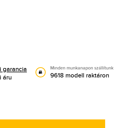
 garancia
Minden munkanapon szállítunk
9618 modell raktáron
i áru