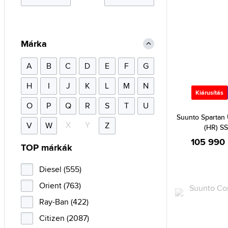
Márka
A
B
C
D
E
F
G
H
I
J
K
L
M
N
Kiárusítás
O
P
Q
R
S
T
U
Suunto Spartan U
X
Y
V
W
Z
(HR) S
105 990 
TOP márkák
Diesel (555)
Orient (763)
Ray-Ban (422)
Citizen (2087)