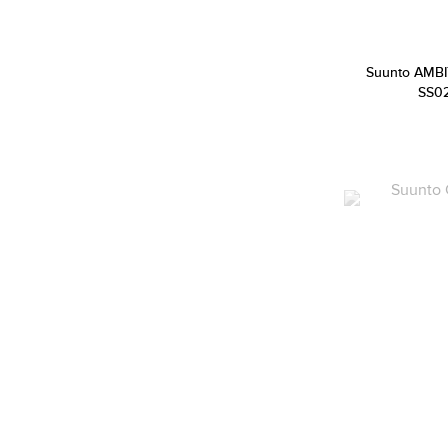
Calvin Klein (667)
Calvin Klein Jeans (15)
Cannibal (2)
Suunto AMBI
SS0
Carlo Cantinaro (2)
Carolina Herrera (42)
Carrera (716)
Carrera Ducati (83)
Casio (3449)
Certina (80)
Chiara Ferragni (2)
Chopard (2)
Christian Dior (167)
Christian Lacroix (85)
CIGA Design (28)