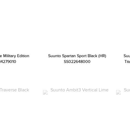
 Military Edition
Suunto Spartan Sport Black (HR)
Suu
14279010
SS022648000
Ti