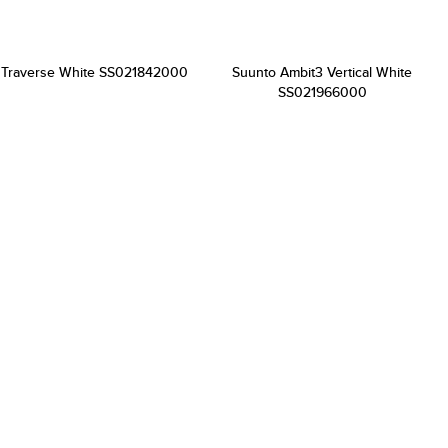
 Traverse White SS021842000
Suunto Ambit3 Vertical White
SS021966000