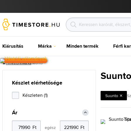
Kiárusítás
Márka
Minden termék
Férfi ka
Timestore
Márka
Suunto
Suunt
Készlet elérhetősége
Készleten (1)
Suunto
Sz
Ár
egész