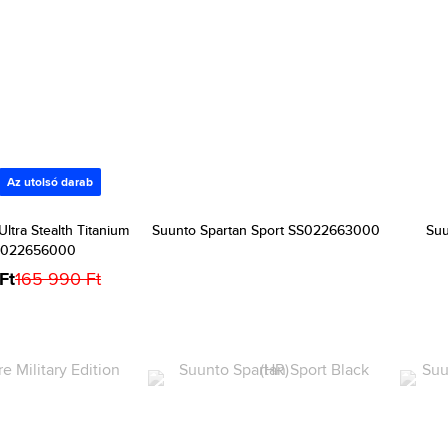
Az utolsó darab
ltra Stealth Titanium
Suunto Spartan Sport SS022663000
Su
S022656000
Ft
165 990 Ft