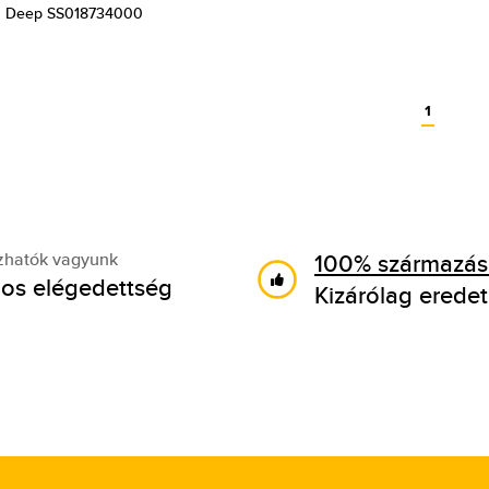
u Deep SS018734000
1
100% származási
zhatók vagyunk
os elégedettség
Kizárólag eredet