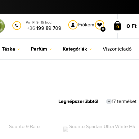
Po–Pi 9–15 hod.
Fiókom
0 Ft
0
+36
199 89 709
0
Táska
Parfüm
Kategóriák
Viszonteladó
17 terméket