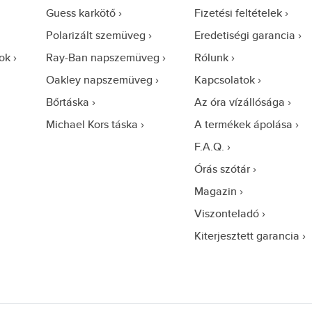
Guess karkötő
Fizetési feltételek
Polarizált szemüveg
Eredetiségi garancia
ok
Ray-Ban napszemüveg
Rólunk
Oakley napszemüveg
Kapcsolatok
Bőrtáska
Az óra vízállósága
Michael Kors táska
A termékek ápolása
F.A.Q.
Órás szótár
Magazin
Viszonteladó
Kiterjesztett garancia