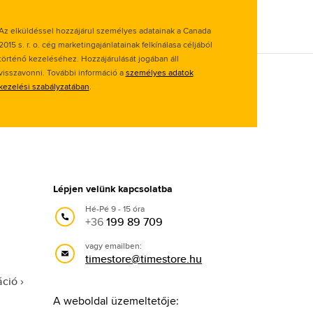
Az elküldéssel hozzájárul személyes adatainak a Canada
2015 s. r. o. cég marketingajánlatainak felkínálasa céljából
történő kezeléséhez. Hozzájárulását jogában áll
visszavonni. További információ a
személyes adatok
kezelési szabályzatában
.
Lépjen velünk kapcsolatba
Hé-Pé 9 - 15 óra
+36
199 89 709
vagy emailben:
timestore@timestore.hu
áció
A weboldal üzemeltetője: