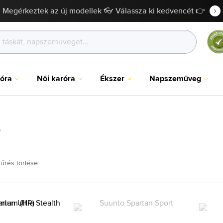
Megérkeztek az új modellek 👓 Válassza ki kedvencét 👉
róra
Női karóra
Ékszer
Napszemüveg
o
űrés törlése