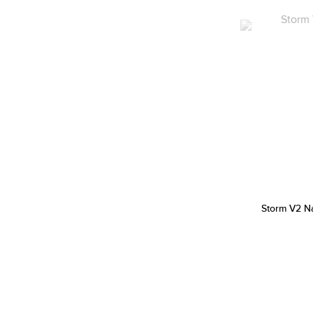
Citizen (2087)
Cluse (206)
Daniel Klein (625)
Daniel Wellington (469)
Danish Design (1)
Diesel (555)
DKNY (130)
Dolce & Gabbana (1)
Dsquared2 (5)
Elysee (1)
Storm V2 N
Emily Westwood (217)
Emporio Armani (811)
Escada (5)
Esprit (517)