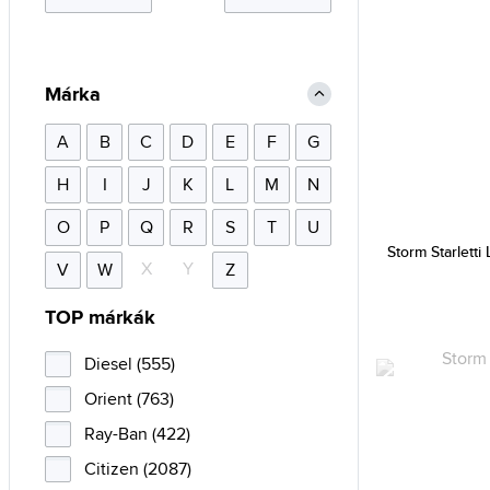
Márka
A
B
C
D
E
F
G
H
I
J
K
L
M
N
O
P
Q
R
S
T
U
Storm Starletti
X
Y
V
W
Z
TOP márkák
Diesel (555)
Orient (763)
Ray-Ban (422)
Citizen (2087)