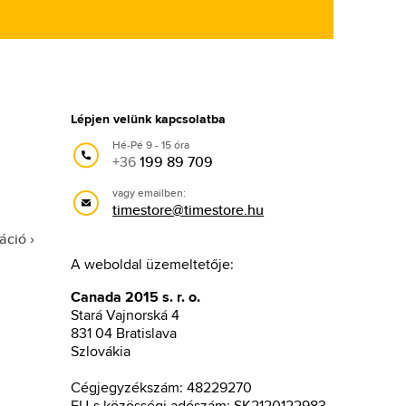
Lépjen velünk kapcsolatba
Hé-Pé 9 - 15 óra
+36
199 89 709
vagy emailben:
timestore@timestore.hu
áció
A weboldal üzemeltetője:
Canada 2015 s. r. o.
Stará Vajnorská 4
831 04 Bratislava
Szlovákia
Cégjegyzékszám: 48229270
EU-s közösségi adószám: SK2120122983