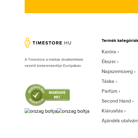
Heinrichssohn (9)
Helly Hansen (3)
Hugo Boss (1352)
Ice-watch (1)
Ingersoll (27)
Termék kategóriá
Invicta (1993)
Karóra
Iron Annie (81)
A Timestore a márkás divatkellékek
Ékszer
vezető kiskereskedője Európában.
Iwood Real Wood (3)
Napszemüveg
Jacques Lemans (132)
Táska
Jimmy Choo (50)
Parfüm
Joules (2)
Second Hand
JP Gatsby (2)
Kiárusítás
Junkers (4)
Ajándék utalván
Just Cavalli (49)