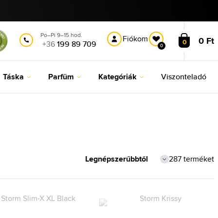
Po–Pi 9–15 hod.
Fiókom
0 Ft
0
+36
199 89 709
0
Táska
Parfüm
Kategóriák
Viszonteladó
287 terméket