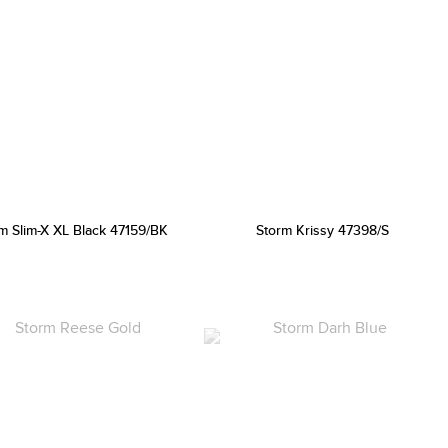
m Slim-X XL Black 47159/BK
Storm Krissy 47398/S