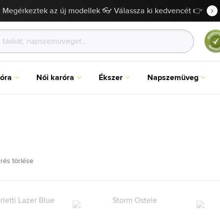
Megérkeztek az új modellek 👓 Válassza ki kedvencét 👉
róra
Női karóra
Ékszer
Napszemüveg
rés törlése