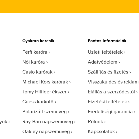
k
Gyakran keresik
Fontos információk
Férfi karóra
Üzleti feltételek
Női karóra
Adatvédelem
Casio karórak
Szállítás és fizetés
Michael Kors karórak
Visszaküldés és reklam
Tomy Hilfiger ékszer
Elállás a szerződéstől
Guess karkötő
Fizetési feltételek
Polarizált szemüveg
Eredetiségi garancia
yok
Ray-Ban napszemüveg
Rólunk
Oakley napszemüveg
Kapcsolatok