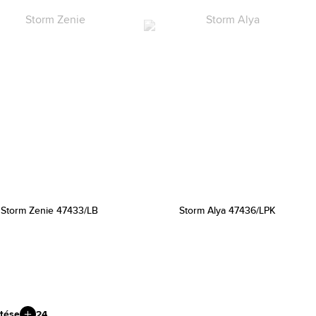
Storm Zenie 47433/LB
Storm Alya 47436/LPK
tése
24