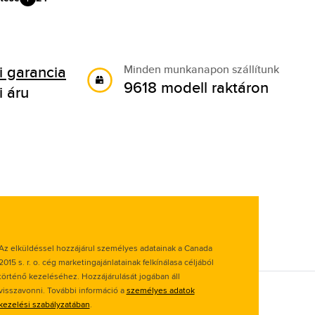
 garancia
Minden munkanapon szállítunk
9618 modell raktáron
i áru
Az elküldéssel hozzájárul személyes adatainak a Canada
2015 s. r. o. cég marketingajánlatainak felkínálasa céljából
történő kezeléséhez. Hozzájárulását jogában áll
visszavonni. További információ a
személyes adatok
kezelési szabályzatában
.