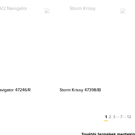
avigator 47246/R
Storm Krissy 47398/IB
…
…
1
2
3
7
12
További termékek megtekin