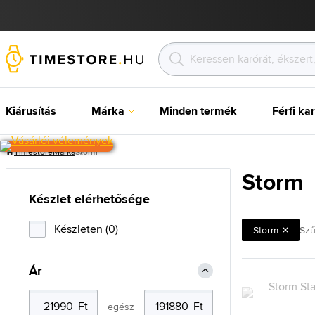
Kiárusítás
Márka
Minden termék
Férfi ka
Timestore
Márka
Storm
Storm
Készlet elérhetősége
Készleten (0)
Storm
Szű
Ár
egész