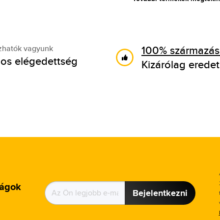
100% származási
zhatók vagyunk
os elégedettség
Kizárólag eredet
ságok
Bejelentkezni