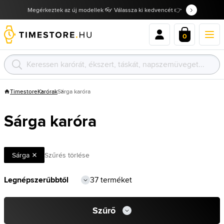
Megérkeztek az új modellek 👓 Válassza ki kedvencét 👉
0
Timestore
Karórak
Sárga karóra
Sárga karóra
Sárga
Szűrés törlése
37 terméket
Szűrő