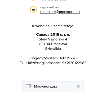
vagy emailben:
timestore@timestore.hu
A weboldal üzemeltetője:
Canada 2015 s. r. o.
Stará Vajnorská 4
831 04 Bratislava
Szlovákia
Cégjegyzékszám: 48229270
EU-s közösségi adószám: SK2120122983