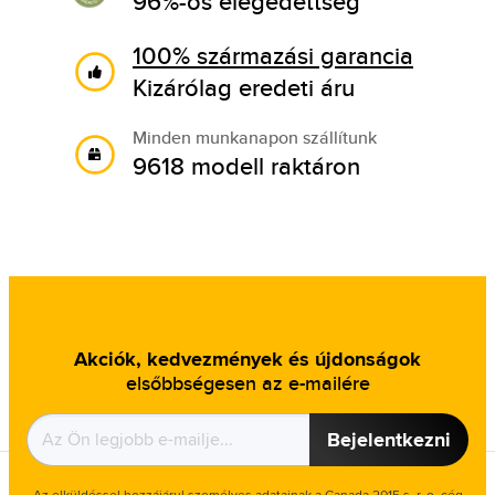
96%-os elégedettség
100% származási garancia
Kizárólag eredeti áru
Minden munkanapon szállítunk
9618 modell raktáron
Akciók, kedvezmények és újdonságok
elsőbbségesen az e-mailére
Bejelentkezni
Az elküldéssel hozzájárul személyes adatainak a Canada 2015 s. r. o. cég