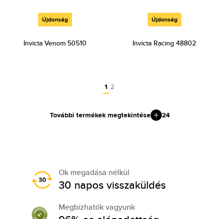
Újdonság
Újdonság
Invicta Venom 50510
Invicta Racing 48802
1
2
További termékek megtekintése
24
Ok megadása nélkül
30 napos visszaküldés
Megbízhatók vagyunk