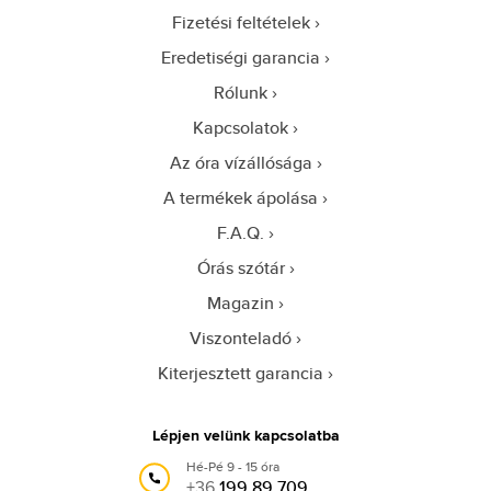
Fizetési feltételek
Eredetiségi garancia
Rólunk
Kapcsolatok
Az óra vízállósága
A termékek ápolása
F.A.Q.
Órás szótár
Magazin
Viszonteladó
Kiterjesztett garancia
Lépjen velünk kapcsolatba
Hé-Pé 9 - 15 óra
+36
199 89 709