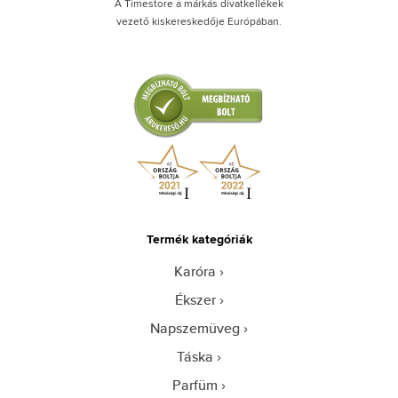
A Timestore a márkás divatkellékek
vezető kiskereskedője Európában.
Termék kategóriák
Karóra
Ékszer
Napszemüveg
Táska
Parfüm