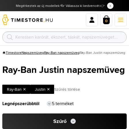
Megérkeztek az új modellek 👓 Válassza ki kedvencét 👉
0
Timestore
Napszemüveg
Ray-Ban napszemüveg
Ray-Ban Justin napszemüveg
Ray-Ban Justin napszemüveg
Ray-Ban
Justin
Szűrés törlése
5 terméket
Szűrő