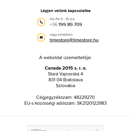
Lépjen velünk kapcsolatba
Hé-Pé 9 - 15 óra
+36
199 89 709
vagy emailben:
timestore@timestore.hu
A weboldal üzemeltetője:
Canada 2015 s. r. o.
Stará Vajnorská 4
831 04 Bratislava
Szlovákia
Cégjegyzékszám: 48229270
EU-s közösségi adószám: SK2120122983