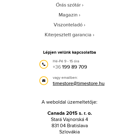
Órás szótár
Magazin
Viszonteladó
Kiterjesztett garancia
Lépjen velünk kapcsolatba
Hé-Pé 9 - 15 óra
+36
199 89 709
vagy emailben:
timestore@timestore.hu
A weboldal üzemeltetője:
Canada 2015 s. r. o.
Stará Vajnorská 4
831 04 Bratislava
Szlovákia