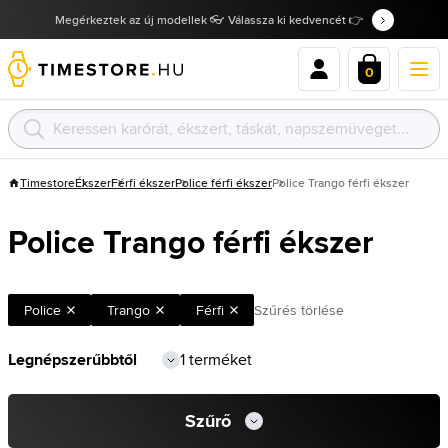
Megérkeztek az új modellek 👓 Válassza ki kedvencét 👉
0
Timestore
Ékszer
Férfi ékszer
Police férfi ékszer
Police Trango férfi ékszer
Police Trango férfi ékszer
Police
Trango
Férfi
Szűrés törlése
1 terméket
Szűrő