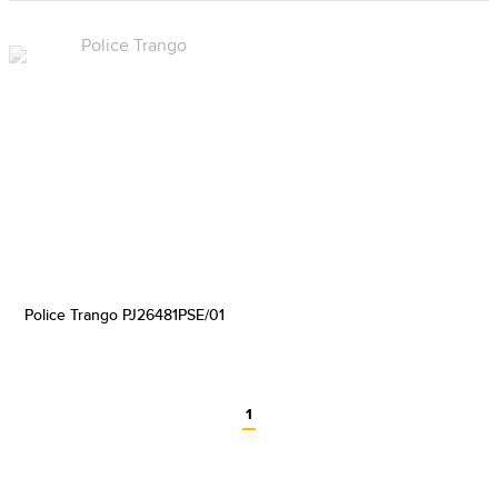
Police Trango PJ26481PSE/01
1