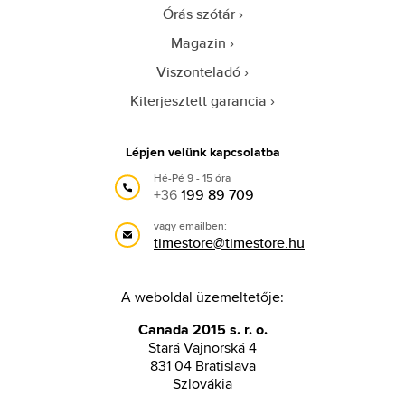
Órás szótár
Magazin
Viszonteladó
Kiterjesztett garancia
Lépjen velünk kapcsolatba
Hé-Pé 9 - 15 óra
+36
199 89 709
vagy emailben:
timestore@timestore.hu
A weboldal üzemeltetője:
Canada 2015 s. r. o.
Stará Vajnorská 4
831 04 Bratislava
Szlovákia