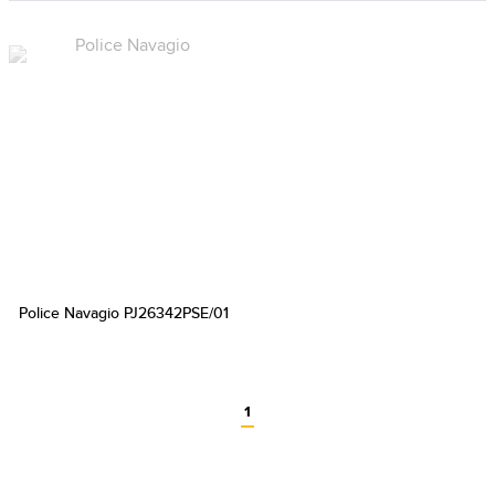
Police Navagio PJ26342PSE/01
1