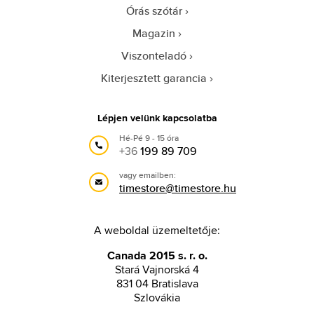
Órás szótár
Magazin
Viszonteladó
Kiterjesztett garancia
Lépjen velünk kapcsolatba
Hé-Pé 9 - 15 óra
+36
199 89 709
vagy emailben:
timestore@timestore.hu
A weboldal üzemeltetője:
Canada 2015 s. r. o.
Stará Vajnorská 4
831 04 Bratislava
Szlovákia