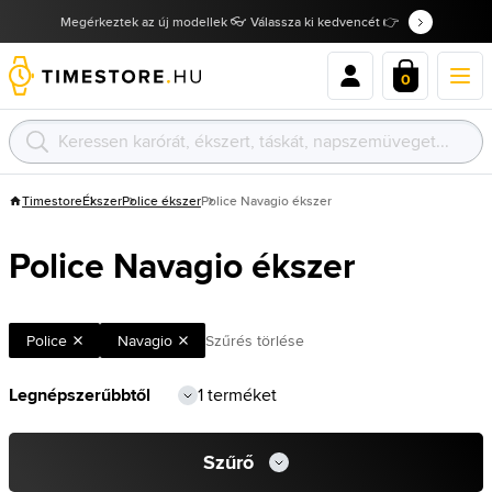
Megérkeztek az új modellek 👓 Válassza ki kedvencét 👉
0
Timestore
Ékszer
Police ékszer
Police Navagio ékszer
Police Navagio ékszer
Police
Navagio
Szűrés törlése
1 terméket
Szűrő