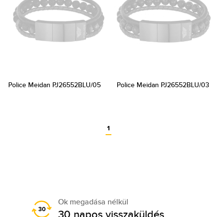
Police Meidan PJ26552BLU/05
Police Meidan PJ26552BLU/03
1
Ok megadása nélkül
30 napos visszaküldés