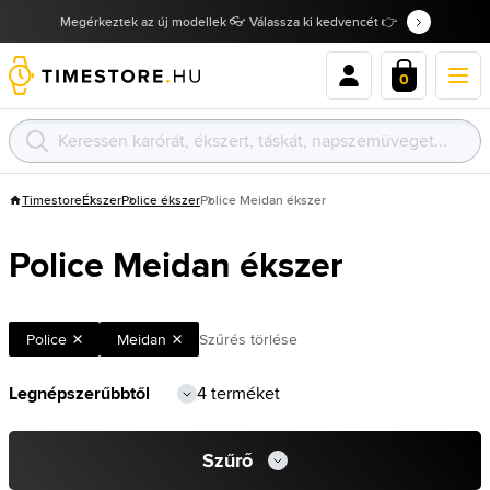
Megérkeztek az új modellek 👓 Válassza ki kedvencét 👉
0
Timestore
Ékszer
Police ékszer
Police Meidan ékszer
Police Meidan ékszer
Police
Meidan
Szűrés törlése
4 terméket
Szűrő