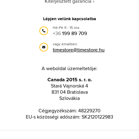
Kiterjesztett garancia
Lépjen velünk kapcsolatba
Hé-Pé 9 - 15 óra
+36
199 89 709
vagy emailben:
timestore@timestore.hu
A weboldal üzemeltetője:
Canada 2015 s. r. o.
Stará Vajnorská 4
831 04 Bratislava
Szlovákia
Cégjegyzékszám: 48229270
EU-s közösségi adószám: SK2120122983