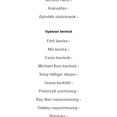
Kiárusítás
Ajándék utalványok
Gyakran keresik
Férfi karóra
Női karóra
Casio karórak
Michael Kors karórak
Tomy Hilfiger ékszer
Guess karkötő
Polarizált szemüveg
Ray-Ban napszemüveg
Oakley napszemüveg
Bőrtáska