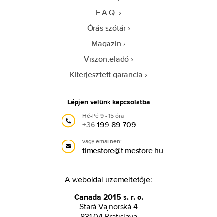
F.A.Q.
Órás szótár
Magazin
Viszonteladó
Kiterjesztett garancia
Lépjen velünk kapcsolatba
Hé-Pé 9 - 15 óra
+36
199 89 709
vagy emailben:
timestore@timestore.hu
A weboldal üzemeltetője:
Canada 2015 s. r. o.
Stará Vajnorská 4
831 04 Bratislava