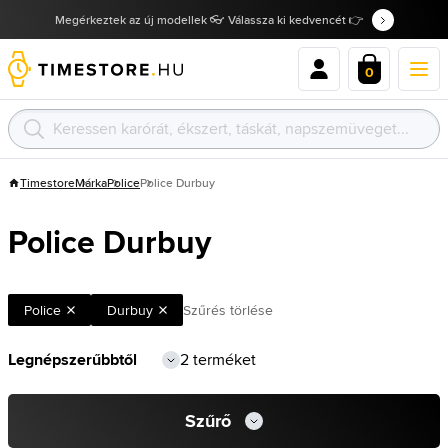
Megérkeztek az új modellek 👓 Válassza ki kedvencét 👉
0
Timestore
Márka
Police
Police Durbuy
Police Durbuy
Police
Durbuy
Szűrés törlése
2 terméket
Szűrő