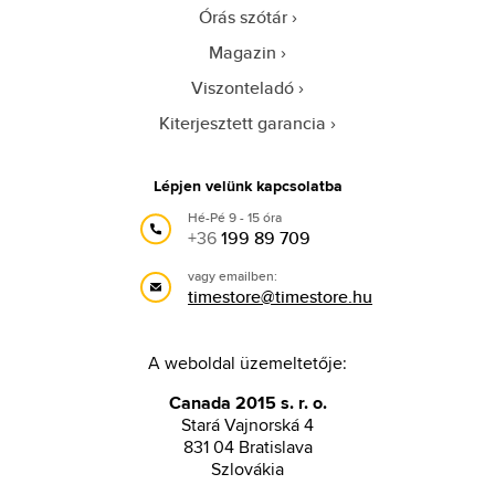
Órás szótár
Magazin
Viszonteladó
Kiterjesztett garancia
Lépjen velünk kapcsolatba
Hé-Pé 9 - 15 óra
+36
199 89 709
vagy emailben:
timestore@timestore.hu
A weboldal üzemeltetője:
Canada 2015 s. r. o.
Stará Vajnorská 4
831 04 Bratislava
Szlovákia