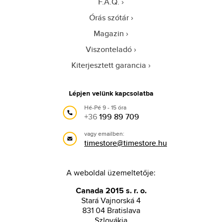
F.A.Q.
Órás szótár
Magazin
Viszonteladó
Kiterjesztett garancia
Lépjen velünk kapcsolatba
Hé-Pé 9 - 15 óra
+36
199 89 709
vagy emailben:
timestore@timestore.hu
A weboldal üzemeltetője:
Canada 2015 s. r. o.
Stará Vajnorská 4
831 04 Bratislava
Szlovákia