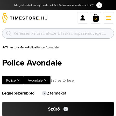
Megérkeztek az új modellek 👓 Válassza ki kedvencét 👉
0
Timestore
Márka
Police
Police Avondale
Police Avondale
Police
Avondale
Szűrés törlése
2 terméket
Szűrő