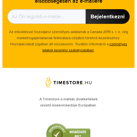
elsőbbségesen az e-mailére
Bejelentkezni
Az elküldéssel hozzájárul személyes adatainak a Canada 2015 s. r. o. cég
marketingajánlatainak felkínálasa céljából történő kezeléséhez.
Hozzájárulását jogában áll visszavonni. További információ a
személyes
adatok kezelési szabályzatában
.
A Timestore a márkás divatkellékek
vezető kiskereskedője Európában.