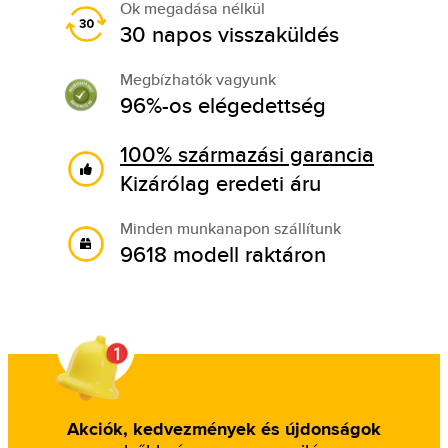
Ok megadása nélkül
30 napos visszaküldés
Megbízhatók vagyunk
96%-os elégedettség
100% származási garancia
Kizárólag eredeti áru
Minden munkanapon szállítunk
9618 modell raktáron
Akciók, kedvezmények és újdonságok