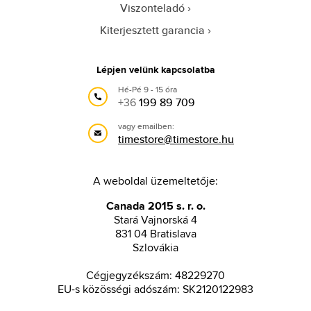
Viszonteladó
Kiterjesztett garancia
Lépjen velünk kapcsolatba
Hé-Pé 9 - 15 óra
+36
199 89 709
vagy emailben:
timestore@timestore.hu
A weboldal üzemeltetője:
Canada 2015 s. r. o.
Stará Vajnorská 4
831 04 Bratislava
Szlovákia
Cégjegyzékszám: 48229270
EU-s közösségi adószám: SK2120122983