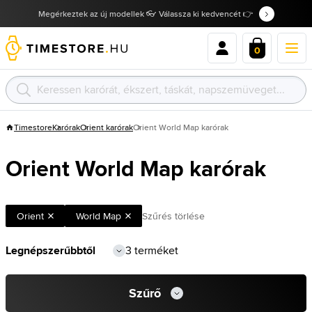
Megérkeztek az új modellek 👓 Válassza ki kedvencét 👉
0
Timestore
Karórak
Orient karórak
Orient World Map karórak
Orient World Map karórak
Orient
World Map
Szűrés törlése
3 terméket
Szűrő