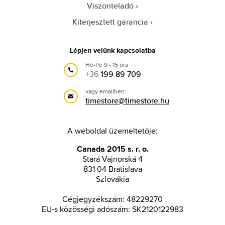
Viszonteladó
Kiterjesztett garancia
Lépjen velünk kapcsolatba
Hé-Pé 9 - 15 óra
+36
199 89 709
vagy emailben:
timestore@timestore.hu
A weboldal üzemeltetője:
Canada 2015 s. r. o.
Stará Vajnorská 4
831 04 Bratislava
Szlovákia
Cégjegyzékszám: 48229270
EU-s közösségi adószám: SK2120122983