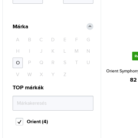
Márka
A
B
C
D
E
F
G
H
I
J
K
L
M
N
R
P
Q
R
S
T
U
O
Orient Symphon
V
W
X
Y
Z
82
TOP márkák
Orient (4)