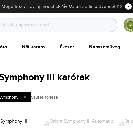
Megérkeztek az új modellek 👓 Válassza ki kedvencét 👉
róra
Női karóra
Ékszer
Napszemüveg
 Symphony III karórak
Symphony III
Szűrés törlése