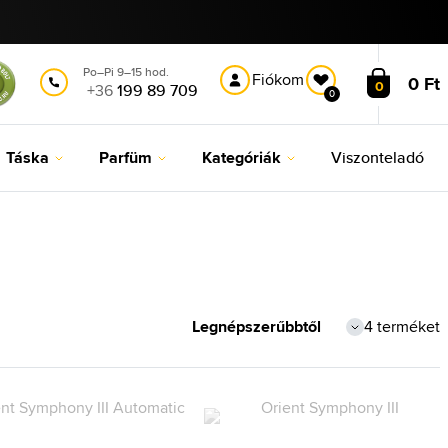
Po–Pi 9–15 hod.
Fiókom
0 Ft
0
+36
199 89 709
0
Táska
Parfüm
Kategóriák
Viszonteladó
4 terméket