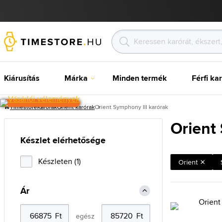
Kiárusítás
Márka
Minden termék
Férfi ka
Timestore
Karórak
Orient karórak
Orient Symphony III karórak
Orient
Készlet elérhetősége
Készleten (1)
Orient
Ár
egész