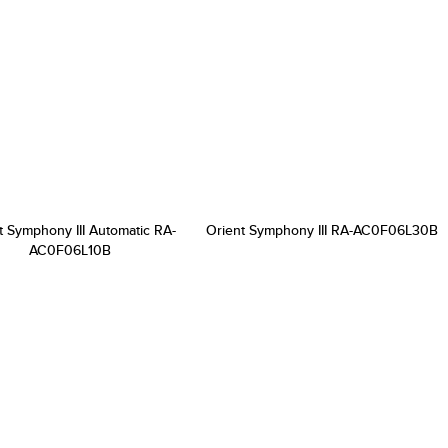
t Symphony III Automatic RA-
Orient Symphony III RA-AC0F06L30B
AC0F06L10B