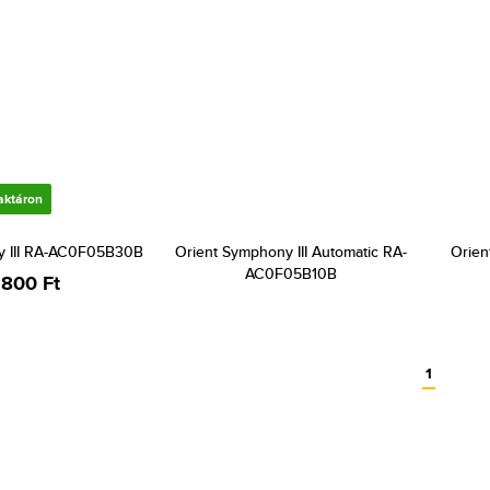
aktáron
y III RA-AC0F05B30B
Orient Symphony III Automatic RA-
Orien
AC0F05B10B
 800 Ft
1