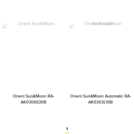
Orient Sun&Moon RA-
Orient Sun&Moon Automatic RA-
AK0306S30B
AK0303L10B
1