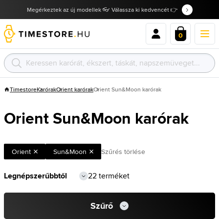
Megérkeztek az új modellek 👓 Válassza ki kedvencét 👉
0
Timestore
Karórak
Orient karórak
Orient Sun&Moon karórak
Orient Sun&Moon karórak
Orient
Sun&Moon
Szűrés törlése
22 terméket
Szűrő