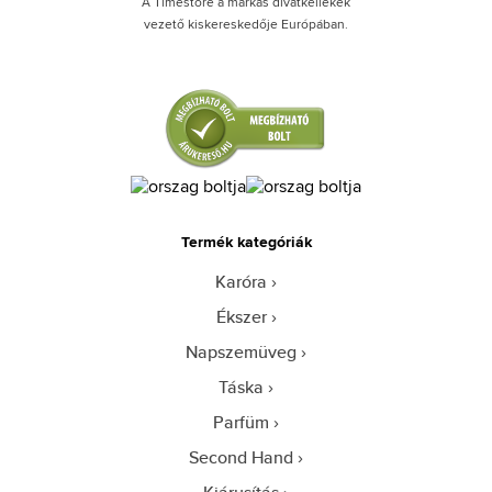
A Timestore a márkás divatkellékek
vezető kiskereskedője Európában.
Termék kategóriák
Karóra
Ékszer
Napszemüveg
Táska
Parfüm
Second Hand