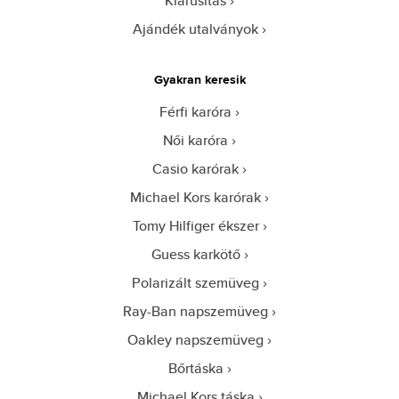
Kiárusítás
Ajándék utalványok
Gyakran keresik
Férfi karóra
Női karóra
Casio karórak
Michael Kors karórak
Tomy Hilfiger ékszer
Guess karkötő
Polarizált szemüveg
Ray-Ban napszemüveg
Oakley napszemüveg
Bőrtáska
Michael Kors táska