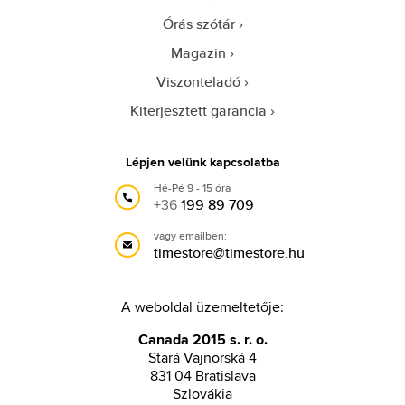
Órás szótár
Magazin
Viszonteladó
Kiterjesztett garancia
Lépjen velünk kapcsolatba
Hé-Pé 9 - 15 óra
+36
199 89 709
vagy emailben:
timestore@timestore.hu
A weboldal üzemeltetője:
Canada 2015 s. r. o.
Stará Vajnorská 4
831 04 Bratislava
Szlovákia