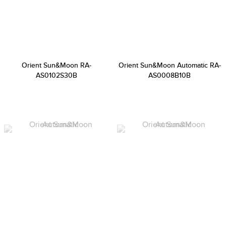
Orient Sun&Moon RA-
Orient Sun&Moon Automatic RA-
AS0102S30B
AS0008B10B