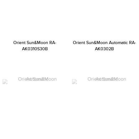
Orient Sun&Moon RA-
Orient Sun&Moon Automatic RA-
AK0310S30B
AK0302B