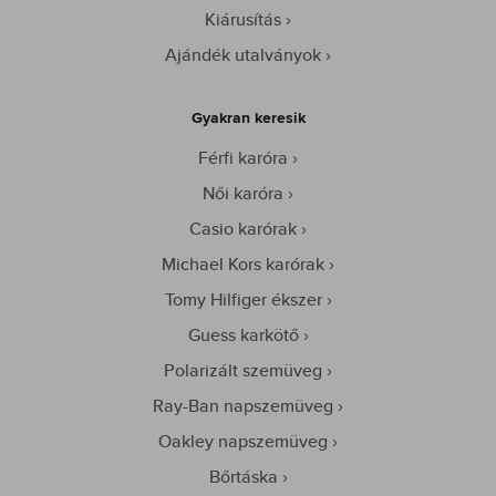
Kiárusítás
Ajándék utalványok
Gyakran keresik
Férfi karóra
Női karóra
Casio karórak
Michael Kors karórak
Tomy Hilfiger ékszer
Guess karkötő
Polarizált szemüveg
Ray-Ban napszemüveg
Oakley napszemüveg
Bőrtáska