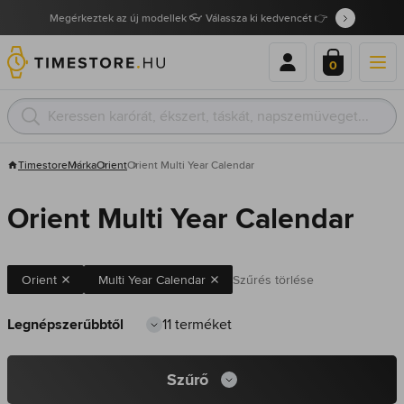
Megérkeztek az új modellek 👓 Válassza ki kedvencét 👉
0
Timestore
Márka
Orient
Orient Multi Year Calendar
Orient Multi Year Calendar
Orient
Multi Year Calendar
Szűrés törlése
11 terméket
Szűrő