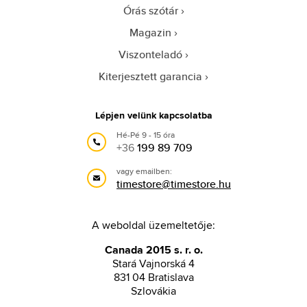
Órás szótár
Magazin
Viszonteladó
Kiterjesztett garancia
Lépjen velünk kapcsolatba
Hé-Pé 9 - 15 óra
+36
199 89 709
vagy emailben:
timestore@timestore.hu
A weboldal üzemeltetője:
Canada 2015 s. r. o.
Stará Vajnorská 4
831 04 Bratislava
Szlovákia