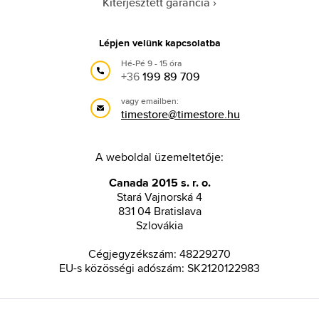
Kiterjesztett garancia
Lépjen velünk kapcsolatba
Hé-Pé 9 - 15 óra
+36
199 89 709
vagy emailben:
timestore@timestore.hu
A weboldal üzemeltetője:
Canada 2015 s. r. o.
Stará Vajnorská 4
831 04 Bratislava
Szlovákia
Cégjegyzékszám: 48229270
EU-s közösségi adószám: SK2120122983