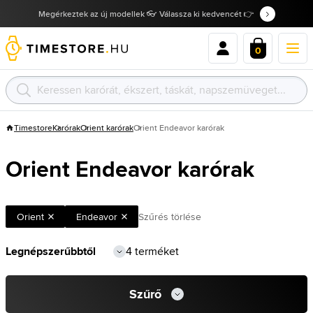
Megérkeztek az új modellek 👓 Válassza ki kedvencét 👉
0
Timestore
Karórak
Orient karórak
Orient Endeavor karórak
Orient Endeavor karórak
Orient
Endeavor
Szűrés törlése
4 terméket
Szűrő