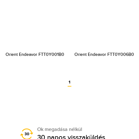
Orient Endeavor FTT0Y001B0
Orient Endeavor FTT0Y006B0
1
Ok megadása nélkül
30 napos visszaküldés