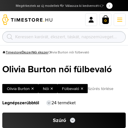
Megérkeztek az új modellek 👓 Válassza ki kedvencét 👉
0
Timestore
Ékszer
Női ékszer
Olivia Burton női fülbevaló
Olivia Burton női fülbevaló
Olivia Burton
Női
Fülbevaló
Szűrés törlése
24 terméket
Szűrő