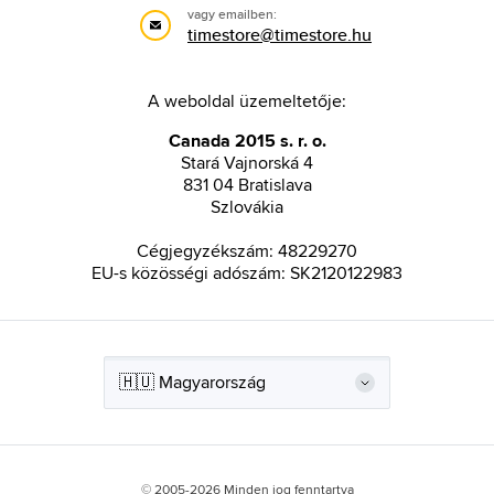
vagy emailben:
timestore@timestore.hu
A weboldal üzemeltetője:
Canada 2015 s. r. o.
Stará Vajnorská 4
831 04 Bratislava
Szlovákia
Cégjegyzékszám: 48229270
EU-s közösségi adószám: SK2120122983
© 2005-2026 Minden jog fenntartva