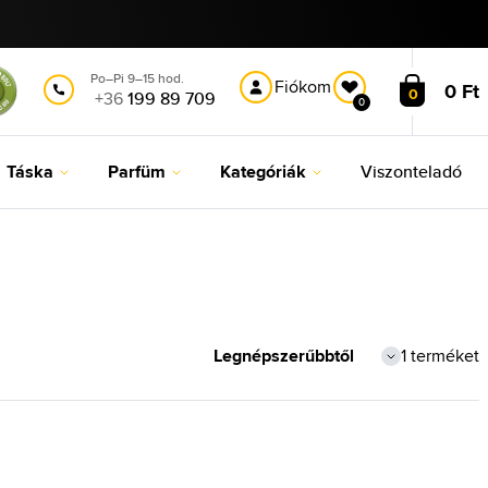
Po–Pi 9–15 hod.
Fiókom
0 Ft
0
+36
199 89 709
0
Táska
Parfüm
Kategóriák
Viszonteladó
1 terméket