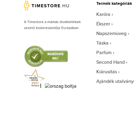
Citizen (2087)
Termék kategóriák
Cluse (206)
Karóra
Daniel Klein (625)
A Timestore a márkás divatkellékek
Ékszer
vezető kiskereskedője Európában.
Daniel Wellington (469)
Napszemüveg
Danish Design (1)
Táska
Diesel (555)
Parfüm
DKNY (130)
Second Hand
Dolce & Gabbana (1)
Kiárusítás
Dsquared2 (5)
Ajándék utalvány
Elysee (1)
Emily Westwood (217)
Emporio Armani (811)
Escada (5)
Esprit (517)