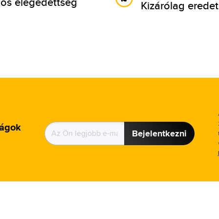
os elégedettség
Kizárólag eredet
ságok
Bejelentkezni