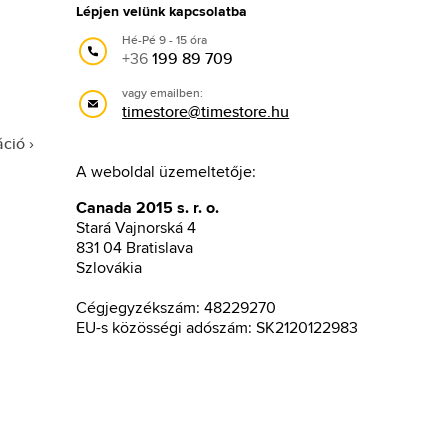
Lépjen velünk kapcsolatba
Hé-Pé 9 - 15 óra
+36
199 89 709
vagy emailben:
timestore@timestore.hu
áció
A weboldal üzemeltetője:
Canada 2015 s. r. o.
Stará Vajnorská 4
831 04 Bratislava
Szlovákia
Cégjegyzékszám: 48229270
EU-s közösségi adószám: SK2120122983