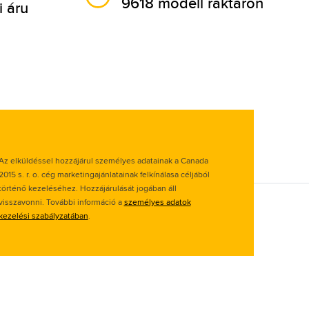
9618 modell raktáron
i áru
Az elküldéssel hozzájárul személyes adatainak a Canada
2015 s. r. o. cég marketingajánlatainak felkínálasa céljából
történő kezeléséhez. Hozzájárulását jogában áll
visszavonni. További információ a
személyes adatok
kezelési szabályzatában
.