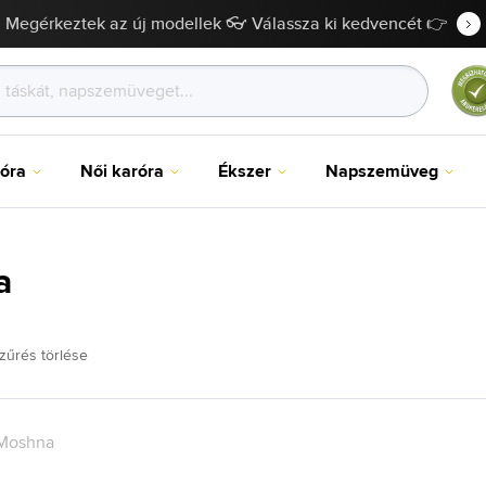
Megérkeztek az új modellek 👓 Válassza ki kedvencét 👉
róra
Női karóra
Ékszer
Napszemüveg
a
zűrés törlése