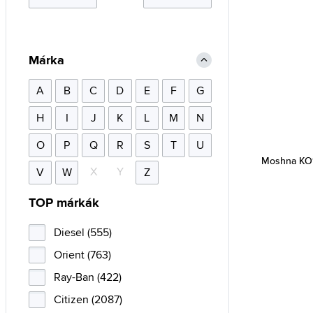
Márka
A
B
C
D
E
F
G
H
I
J
K
L
M
N
O
P
Q
R
S
T
U
Moshna KO
X
Y
V
W
Z
TOP márkák
Diesel (555)
Orient (763)
Ray-Ban (422)
Citizen (2087)