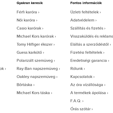
Gyakran keresik
Fontos információk
Férfi karóra
Üzleti feltételek
Női karóra
Adatvédelem
Casio karórak
Szállítás és fizetés
Michael Kors karórak
Visszaküldés és reklam
Tomy Hilfiger ékszer
Elállás a szerződéstől
Guess karkötő
Fizetési feltételek
Polarizált szemüveg
Eredetiségi garancia
ok
Ray-Ban napszemüveg
Rólunk
Oakley napszemüveg
Kapcsolatok
Bőrtáska
Az óra vízállósága
Michael Kors táska
A termékek ápolása
F.A.Q.
Órás szótár