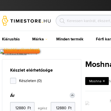
Kiárusítás
Márka
Minden termék
Férfi ka
Timestore
Márka
Moshna
Moshn
Készlet elérhetősége
Készleten (0)
Moshna
S
Ár
egész