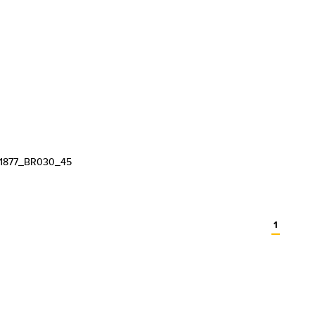
1877_BR030_45
1