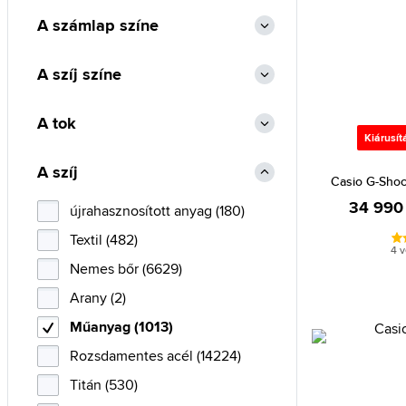
Fossil (4)
A számlap színe
Gant (3)
Guess (58)
A szíj színe
Hugo Boss (3)
A tok
Ice-watch (1)
Kiárusít
Invicta (12)
A szíj
Jacques Lemans (1)
Casio G-Sho
34 990 
JVD (1)
újrahasznosított anyag (180)
Lacoste (13)
Textil (482)
4 
Lorus (21)
Nemes bőr (6629)
Luminox (46)
Arany (2)
Marc Jacobs (1)
Műanyag (1013)
Maserati (5)
Rozsdamentes acél (14224)
Michael Kors (1)
Titán (530)