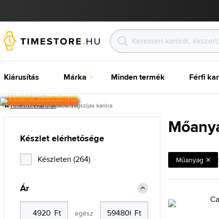
Kiárusítás
Márka
Minden termék
Férfi ka
Timestore
Karórak
Mőanyagszíjas karóra
Mőanya
Készlet elérhetősége
Készleten (264)
Műanyag
Ár
egész