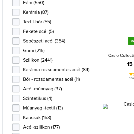
Nautica (4)
Fém (550)
Nine West (6)
Kerámia (87)
Police (14)
Textil-bőr (55)
Roneberg (7)
Fekete acél (5)
Scuderia Ferrari (1)
Sebészeti acél (354)
R
Seiko (25)
Gumi (215)
Casio Collec
Smart (8)
Szilikon (2441)
15
Swatch (15)
Kerámia-rozsdamentes acél (84)
Swiss Alpine Military (10)
1 
Bőr - rozsdamentes acél (11)
Timberland (1)
Acél-műanyag (37)
Timex (83)
Szintetikus (4)
Tissot (6)
Műanyag -textil (13)
Tommy Hilfiger (17)
Kaucsuk (153)
Tommy Jeans (7)
Acél-szilikon (177)