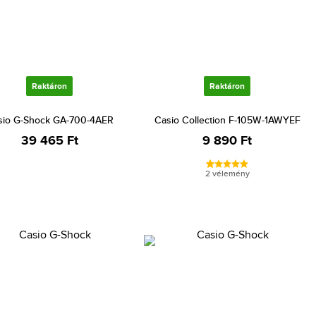
Raktáron
Raktáron
sio G-Shock GA-700-4AER
Casio Collection F-105W-1AWYEF
39 465 Ft
9 890 Ft
2 vélemény