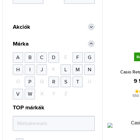
Akciók
Márka
E
A
B
C
D
F
G
R
K
H
I
J
L
M
N
Casio Ret
9 
O
Q
U
P
R
S
T
X
Y
Z
V
W
550
TOP márkák