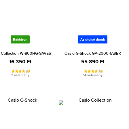
Raktáron
Az utolsó darab
 Collection W-800HG-9AVES
Casio G-Shock GA-2000-1A9ER
16 350 Ft
55 890 Ft
3 vélemény
14 vélemény