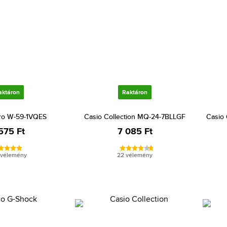
aktáron
Raktáron
ro W-59-1VQES
Casio Collection MQ-24-7BLLGF
Casio
575 Ft
7 085 Ft
 vélemény
22 vélemény