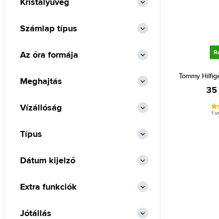
Kristályüveg
Számlap típus
R
Az óra formája
Tommy Hilfig
Meghajtás
35
Vízállóság
1 
Típus
Dátum kijelző
Extra funkciók
Jótállás