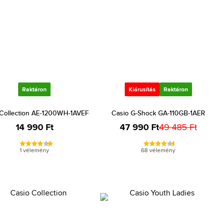
Raktáron
Kiárusítás
Raktáron
 Collection AE-1200WH-1AVEF
Casio G-Shock GA-110GB-1AER
14 990 Ft
47 990 Ft
49 485 Ft
1 vélemény
68 vélemény