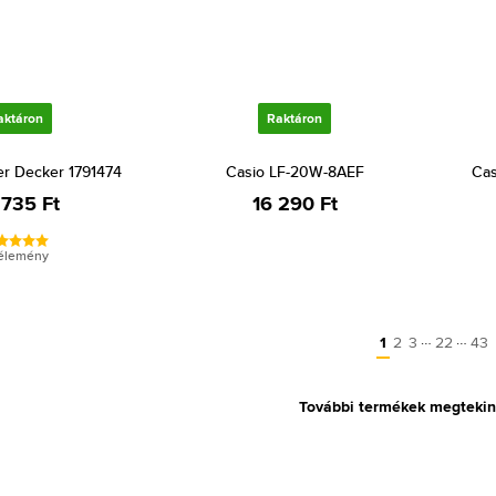
aktáron
Raktáron
er Decker 1791474
Casio LF-20W-8AEF
Cas
 735 Ft
16 290 Ft
vélemény
…
…
1
2
3
22
43
További termékek megtekin