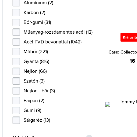
Victorinox (4)
Alumínium (2)
Wenger (10)
Karbon (2)
Bőr-gumi (31)
Műanyag-rozsdamentes acél (12)
Kiárusít
Acél PVD bevonattal (1042)
Műbőr (221)
Casio Collect
16
Gyanta (816)
Nejlon (66)
Szatén (3)
Nejlon - bőr (3)
Faipari (2)
Gumi (9)
Sárgaréz (13)