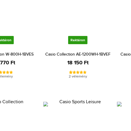
aktáron
Raktáron
tion W-800H-1BVES
Casio Collection AE-1200WH-1BVEF
Casio
 770 Ft
18 150 Ft
vélemény
2 vélemény