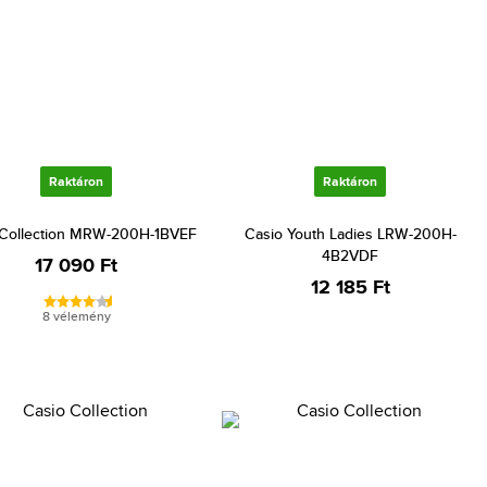
Raktáron
Raktáron
 Collection MRW-200H-1BVEF
Casio Youth Ladies LRW-200H-
4B2VDF
17 090 Ft
12 185 Ft
8 vélemény