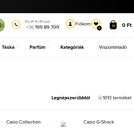
Po–Pi 9–15 hod.
Fiókom
0 Ft
0
+36
199 89 709
0
Táska
Parfüm
Kategóriák
Viszonteladó
1013 terméket