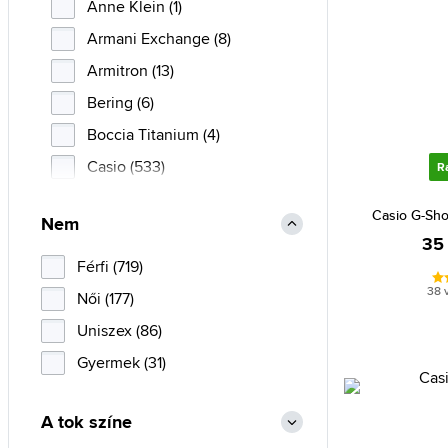
Anne Klein (1)
Armani Exchange (8)
Armitron (13)
Bering (6)
Boccia Titanium (4)
Casio (533)
R
Certina (1)
Casio G-Sh
Nem
Christian Lacroix (3)
35
Citizen (28)
Férfi (719)
38 
Daniel Klein (13)
Női (177)
Daniel Wellington (4)
Uniszex (86)
Diesel (4)
Gyermek (31)
DKNY (3)
A tok színe
Festina (4)