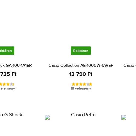
aktáron
Raktáron
ock GA-100-1A1ER
Casio Collection AE-1000W-1AVEF
Casio
 735 Ft
13 790 Ft
vélemény
18 vélemény