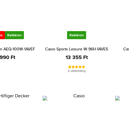
ás
Raktáron
Raktáron
ion AEQ-100W-1AVEF
Casio Sports Leisure W-96H-1AVES
Ca
 990 Ft
13 355 Ft
2 vélemény