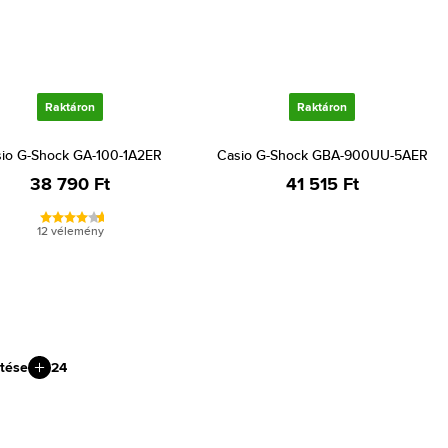
Raktáron
Raktáron
io G-Shock GA-100-1A2ER
Casio G-Shock GBA-900UU-5AER
38 790 Ft
41 515 Ft
12 vélemény
tése
24