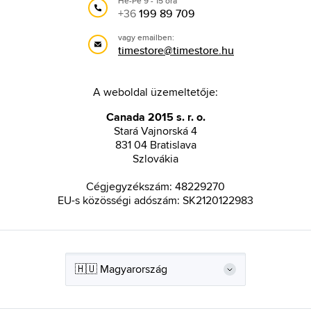
Hé-Pé 9 - 15 óra
+36
199 89 709
vagy emailben:
timestore@timestore.hu
A weboldal üzemeltetője:
Canada 2015 s. r. o.
Stará Vajnorská 4
831 04 Bratislava
Szlovákia
Cégjegyzékszám: 48229270
EU-s közösségi adószám: SK2120122983