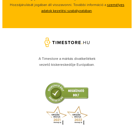
Hozzájárulását jogában áll visszavonni. További információ a
személyes
adatok kezelési szabályzatában
.
A Timestore a márkás divatkellékek
vezető kiskereskedője Európában.