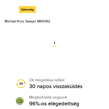
Újdonság
Michael Kors Sawyer MK6362
1
Ok megadása nélkül
30 napos visszaküldés
Megbízhatók vagyunk
96%-os elégedettség