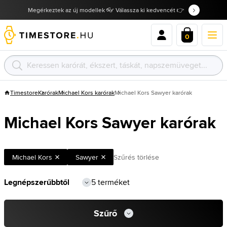
Megérkeztek az új modellek 👓 Válassza ki kedvencét 👉
0
Timestore
Karórak
Michael Kors karórak
Michael Kors Sawyer karórak
Michael Kors Sawyer karórak
Michael Kors
Sawyer
Szűrés törlése
5 terméket
Szűrő