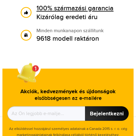
100% származási garancia
Kizárólag eredeti áru
Minden munkanapon szállítunk
9618 modell raktáron
Akciók, kedvezmények és újdonságok
elsőbbségesen az e-mailére
Bejelentkezni
Az elküldéssel hozzájárul személyes adatainak a Canada 2015 s. r. o. cég
marketingajánlatainak felkínálasa céljából történő kezeléséhez.