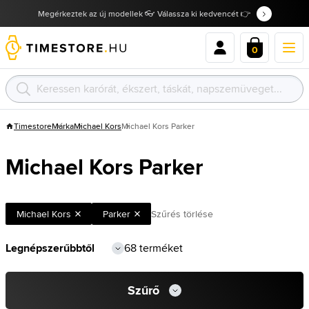
Megérkeztek az új modellek 👓 Válassza ki kedvencét 👉
0
Timestore
Márka
Michael Kors
Michael Kors Parker
Michael Kors Parker
Michael Kors
Parker
Szűrés törlése
68 terméket
Szűrő