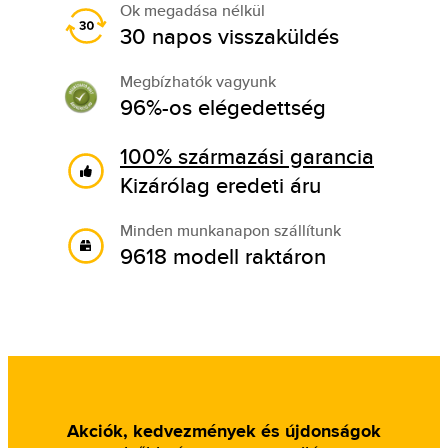
Ok megadása nélkül
30 napos visszaküldés
Megbízhatók vagyunk
96%-os elégedettség
100% származási garancia
Kizárólag eredeti áru
Minden munkanapon szállítunk
9618 modell raktáron
Akciók, kedvezmények és újdonságok