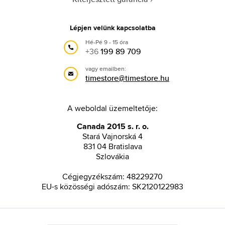
Lépjen velünk kapcsolatba
Hé-Pé 9 - 15 óra
+36
199 89 709
vagy emailben:
timestore@timestore.hu
A weboldal üzemeltetője:
Canada 2015 s. r. o.
Stará Vajnorská 4
831 04 Bratislava
Szlovákia
Cégjegyzékszám: 48229270
EU-s közösségi adószám: SK2120122983