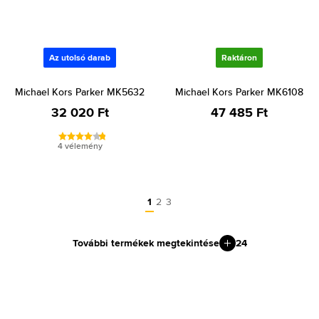
Az utolsó darab
Raktáron
Michael Kors Parker MK5632
Michael Kors Parker MK6108
32 020 Ft
47 485 Ft
4 vélemény
1
2
3
További termékek megtekintése
24