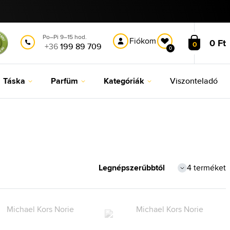
Po–Pi 9–15 hod.
Fiókom
0 Ft
0
+36
199 89 709
0
Táska
Parfüm
Kategóriák
Viszonteladó
4 terméket