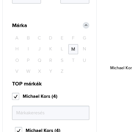
Márka
A
B
C
D
E
F
G
H
I
J
K
L
N
M
O
P
Q
R
S
T
U
Michael Ko
V
W
X
Y
Z
TOP márkák
Michael Kors (4)
Michael Kors (4)