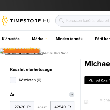
Kiárusítás
Márka
Minden termék
Férfi ka
Timestore
Márka
Michael Kors
Michael Kors Norie
Michae
Készlet elérhetősége
Készleten (0)
Michael Kors
Ár
egész