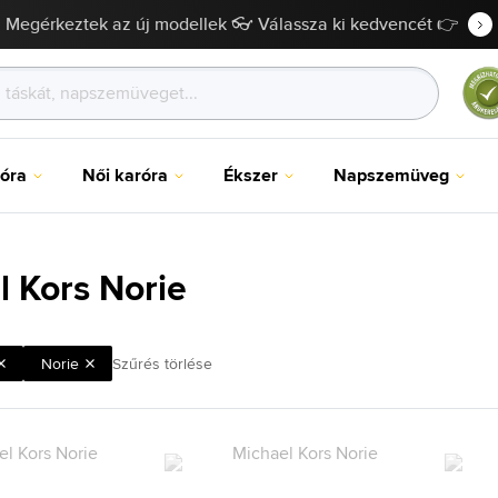
Megérkeztek az új modellek 👓 Válassza ki kedvencét 👉
róra
Női karóra
Ékszer
Napszemüveg
l Kors Norie
Norie
Szűrés törlése