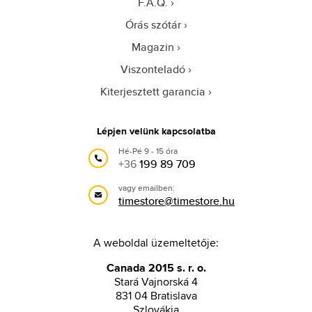
F.A.Q.
Órás szótár
Magazin
Viszonteladó
Kiterjesztett garancia
Lépjen velünk kapcsolatba
Hé-Pé 9 - 15 óra
+36
199 89 709
vagy emailben:
timestore@timestore.hu
A weboldal üzemeltetője:
Canada 2015 s. r. o.
Stará Vajnorská 4
831 04 Bratislava
Szlovákia