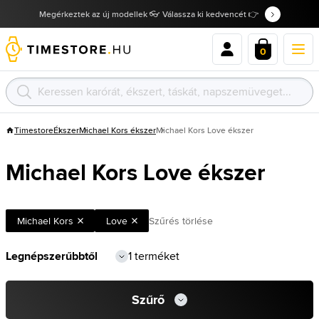
Megérkeztek az új modellek 👓 Válassza ki kedvencét 👉
0
Timestore
Ékszer
Michael Kors ékszer
Michael Kors Love ékszer
Michael Kors Love ékszer
Michael Kors
Love
Szűrés törlése
1 terméket
Szűrő