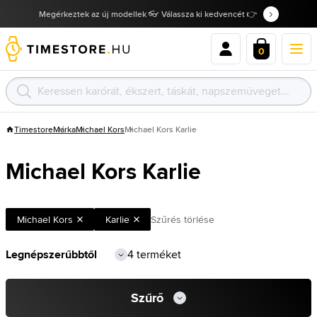
Megérkeztek az új modellek 👓 Válassza ki kedvencét 👉
0
Timestore
Márka
Michael Kors
Michael Kors Karlie
Michael Kors Karlie
Michael Kors
Karlie
Szűrés törlése
4 terméket
Szűrő