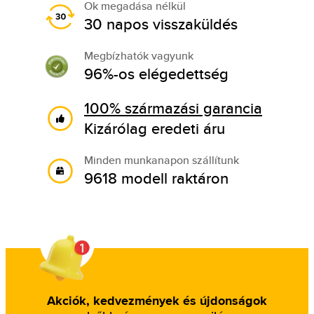
Ok megadása nélkül
30 napos visszaküldés
Megbízhatók vagyunk
96%-os elégedettség
100% származási garancia
Kizárólag eredeti áru
Minden munkanapon szállítunk
9618 modell raktáron
Akciók, kedvezmények és újdonságok