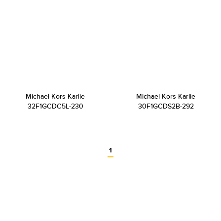
Michael Kors Karlie
Michael Kors Karlie
32F1GCDC5L-230
30F1GCDS2B-292
1