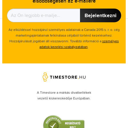
elsőbbségesen az e-mailére
Bejelentkezni
Az elküldéssel hozzájárul személyes adatainak a Canada 2015 s. r. o. cég
marketingajánlatainak felkínálasa céljából történő kezeléséhez.
Hozzájárulását jogában áll visszavonni. További információ a
személyes
adatok kezelési szabályzatában
.
A Timestore a márkás divatkellékek
vezető kiskereskedője Európában.