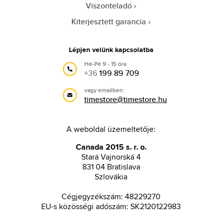
Viszonteladó
Kiterjesztett garancia
Lépjen velünk kapcsolatba
Hé-Pé 9 - 15 óra
+36
199 89 709
vagy emailben:
timestore@timestore.hu
A weboldal üzemeltetője:
Canada 2015 s. r. o.
Stará Vajnorská 4
831 04 Bratislava
Szlovákia
Cégjegyzékszám: 48229270
EU-s közösségi adószám: SK2120122983