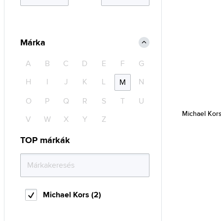
Márka
A
B
C
D
E
F
G
H
I
J
K
L
N
M
O
P
Q
R
S
T
U
Michael Kor
V
W
X
Y
Z
TOP márkák
Michael Kors (2)