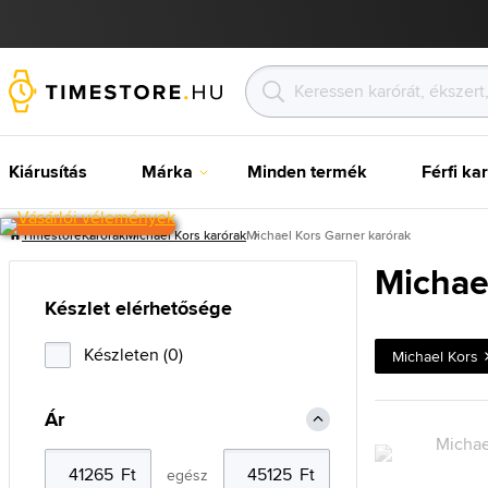
Kiárusítás
Márka
Minden termék
Férfi ka
Timestore
Karórak
Michael Kors karórak
Michael Kors Garner karórak
Michae
Készlet elérhetősége
Készleten (0)
Michael Kors
Ár
egész