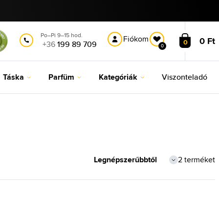
Po–Pi 9–15 hod.
Fiókom
0 Ft
0
+36
199 89 709
0
Táska
Parfüm
Kategóriák
Viszonteladó
2 terméket