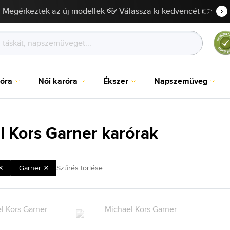
Megérkeztek az új modellek 👓 Válassza ki kedvencét 👉
róra
Női karóra
Ékszer
Napszemüveg
l Kors Garner karórak
Garner
Szűrés törlése