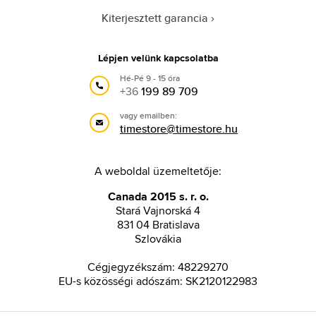
Kiterjesztett garancia
Lépjen velünk kapcsolatba
Hé-Pé 9 - 15 óra
+36
199 89 709
vagy emailben:
timestore@timestore.hu
A weboldal üzemeltetője:
Canada 2015 s. r. o.
Stará Vajnorská 4
831 04 Bratislava
Szlovákia
Cégjegyzékszám: 48229270
EU-s közösségi adószám: SK2120122983