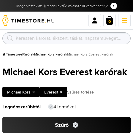
Megérkeztek az új modellek 👓 Válassza ki kedvencét 👉
0
Timestore
Karórak
Michael Kors karórak
Michael Kors Everest karórak
Michael Kors Everest karórak
Michael Kors
Everest
Szűrés törlése
4 terméket
Szűrő