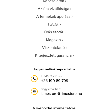
Kapcsolatok
Az óra vízállósága
A termékek ápolása
F.A.Q.
Órás szótár
Magazin
Viszonteladó
Kiterjesztett garancia
Lépjen velünk kapcsolatba
Hé-Pé 9 - 15 óra
+36
199 89 709
vagy emailben:
timestore@timestore.hu
A weboldal üzemeltetője: