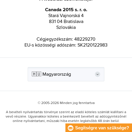
Canada 2015 s. r. o.
Stará Vajnorská 4
831 04 Bratislava
Szlovákia
Cégjegyzékszám: 48229270
EU-s közösségi adószám: SK2120122983
© 2005-2026 Minden jog fenntartva
A bevételi nyilvántartás törvénye szerint az eladó köteles számlát kiállítani a
vevő részére. Ugyanakkor köteles a beérkezett bevételt az adóügyintézőnél
online nyilvántartani, műszaki hiba esetén legkésőbb 48 órán belül.
Segítségre van szüksége?