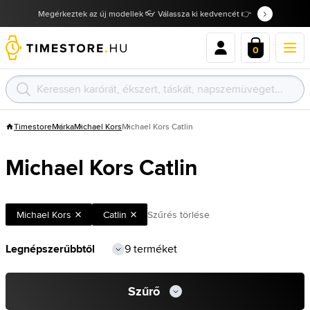
Megérkeztek az új modellek 👓 Válassza ki kedvencét 👉
0
Timestore
Márka
Michael Kors
Michael Kors Catlin
Michael Kors Catlin
Michael Kors
Catlin
Szűrés törlése
9 terméket
Szűrő