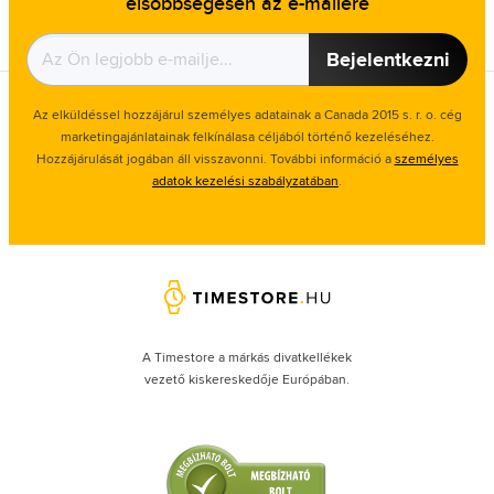
elsőbbségesen az e-mailére
Bejelentkezni
Az elküldéssel hozzájárul személyes adatainak a Canada 2015 s. r. o. cég
marketingajánlatainak felkínálasa céljából történő kezeléséhez.
Hozzájárulását jogában áll visszavonni. További információ a
személyes
adatok kezelési szabályzatában
.
A Timestore a márkás divatkellékek
vezető kiskereskedője Európában.