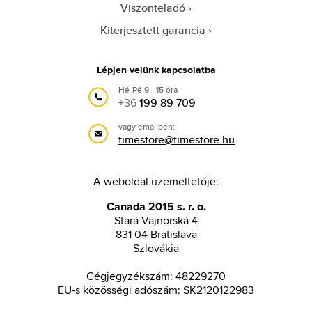
Viszonteladó
Kiterjesztett garancia
Lépjen velünk kapcsolatba
Hé-Pé 9 - 15 óra
+36
199 89 709
vagy emailben:
timestore@timestore.hu
A weboldal üzemeltetője:
Canada 2015 s. r. o.
Stará Vajnorská 4
831 04 Bratislava
Szlovákia
Cégjegyzékszám: 48229270
EU-s közösségi adószám: SK2120122983