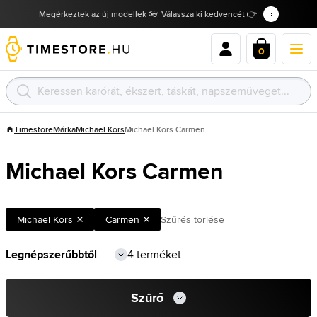
Megérkeztek az új modellek 👓 Válassza ki kedvencét 👉
0
Timestore
Márka
Michael Kors
Michael Kors Carmen
Michael Kors Carmen
Michael Kors
Carmen
Szűrés törlése
4 terméket
Szűrő