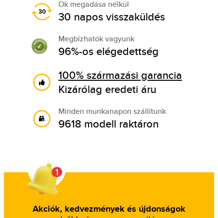
Ok megadása nélkül
30 napos visszaküldés
Megbízhatók vagyunk
96%-os elégedettség
100% származási garancia
Kizárólag eredeti áru
Minden munkanapon szállítunk
9618 modell raktáron
Akciók, kedvezmények és újdonságok