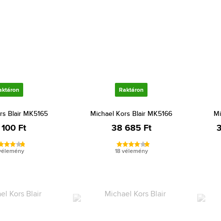
aktáron
Raktáron
rs Blair MK5165
Michael Kors Blair MK5166
Mi
 100 Ft
38 685 Ft
3
vélemény
18 vélemény