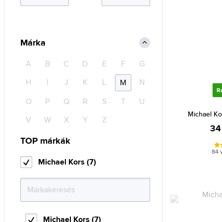
Márka
A
B
C
D
E
F
G
H
I
J
K
L
N
M
R
O
P
Q
R
S
T
U
Michael Ko
V
W
X
Y
Z
34
TOP márkák
84 
Michael Kors (7)
Michael Kors (7)