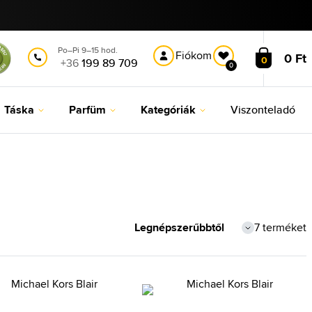
Po–Pi 9–15 hod.
Fiókom
0 Ft
0
+36
199 89 709
0
Táska
Parfüm
Kategóriák
Viszonteladó
7 terméket