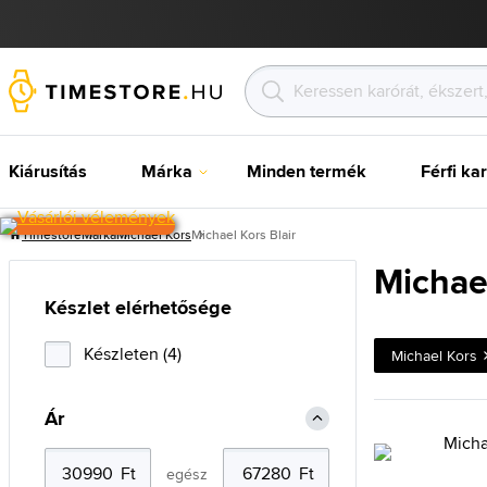
Kiárusítás
Márka
Minden termék
Férfi ka
Timestore
Márka
Michael Kors
Michael Kors Blair
Michael
Készlet elérhetősége
Készleten (4)
Michael Kors
Ár
egész