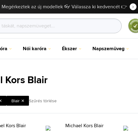
Megérkeztek az új modellek 👓 Válassza ki kedvencét 👉
róra
Női karóra
Ékszer
Napszemüveg
 Kors Blair
Blair
Szűrés törlése