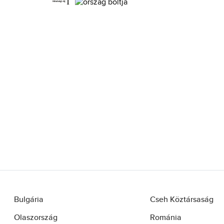
Iron Annie (78)
Iwood Real Wood (1)
Jacques Lemans (58)
Junkers (3)
Just Cavalli (15)
Lacoste (240)
Lee Cooper (17)
Lorus (349)
Luminox (208)
Lumir (51)
Marc Malone (24)
Maserati (186)
Michael Kors (178)
Bulgária
Cseh Köztársaság
MVMT (117)
Olaszország
Románia