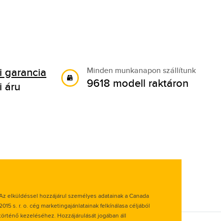
 garancia
Minden munkanapon szállítunk
9618 modell raktáron
i áru
Az elküldéssel hozzájárul személyes adatainak a Canada
2015 s. r. o. cég marketingajánlatainak felkínálasa céljából
történő kezeléséhez. Hozzájárulását jogában áll