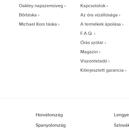
Oakley napszemüveg
Kapcsolatok
Bőrtáska
Az óra vízállósága
Michael Kors táska
A termékek ápolása
F.A.Q.
Órás szótár
Magazin
Viszonteladó
Kiterjesztett garancia
Horvátország
Lengye
Spanyolország
Szlová