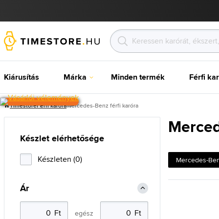
Kiárusítás
Márka
Minden termék
Férfi ka
Timestore
Férfi karóra
Mercedes-Benz férfi karóra
Merced
Készlet elérhetősége
Készleten (0)
Mercedes-Be
Ár
egész