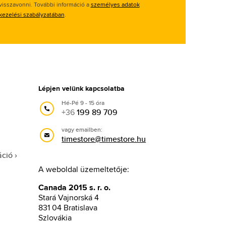
visszavonni. További információ a
személyes adatok
kezelési szabályzatában
.
Lépjen velünk kapcsolatba
Hé-Pé 9 - 15 óra
+36
199 89 709
vagy emailben:
timestore@timestore.hu
áció
A weboldal üzemeltetője:
Canada 2015 s. r. o.
Stará Vajnorská 4
831 04 Bratislava
Szlovákia