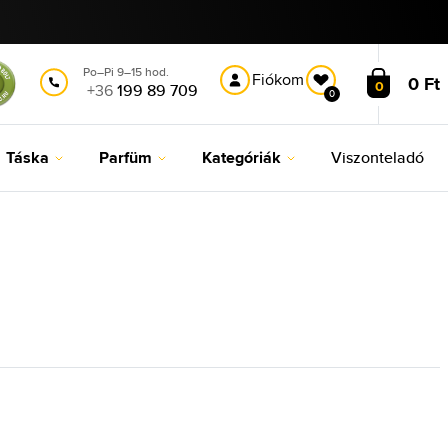
Po–Pi 9–15 hod.
Fiókom
0 Ft
0
+36
199 89 709
0
Táska
Parfüm
Kategóriák
Viszonteladó