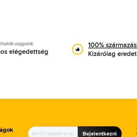
100% származási
zhatók vagyunk
os elégedettség
Kizárólag eredet
ságok
Bejelentkezni