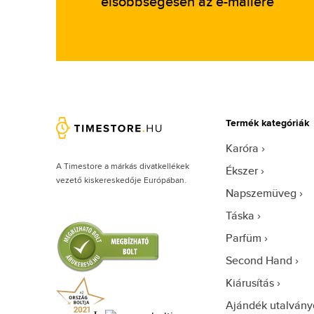
elsőbbségesen az e-mailére
Emporio Armani (371)
Esprit (53)
Festina (851)
Fossil (491)
Frederic Graff (70)
Furla (1)
Termék kategóriák
Gant (176)
Karóra
Guess (752)
A Timestore a márkás divatkellékek
Ékszer
Guess Collection (2)
vezető kiskereskedője Európában.
Napszemüveg
Hamilton (25)
Táska
Heinrichssohn (9)
Parfüm
Hugo Boss (565)
Second Hand
Ingersoll (23)
Kiárusítás
Invicta (1788)
Ajándék utalvány