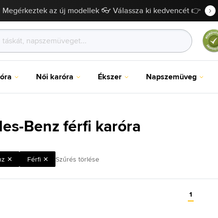
Megérkeztek az új modellek 👓 Válassza ki kedvencét 👉
róra
Női karóra
Ékszer
Napszemüveg
es-Benz férfi karóra
nz
Férfi
Szűrés törlése
1