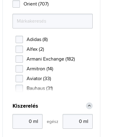
Orient (707)
Adidas (8)
Alfex (2)
Armani Exchange (182)
Armitron (14)
Aviator (33)
Bauhaus (31)
Bering (94)
Kiszerelés
Boccia Titanium (169)
Breil (1)
egész
Bulova (102)