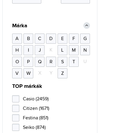
Márka
A
B
C
D
E
F
G
K
H
I
J
L
M
N
U
O
P
Q
R
S
T
X
Y
V
W
Z
TOP márkák
Casio (2459)
Citizen (1671)
Festina (851)
Seiko (874)