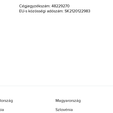
Cégjegyzékszám: 48229270
EU-s közösségi adószám: SK2120122983
lország
Magyarország
kia
Szlovénia