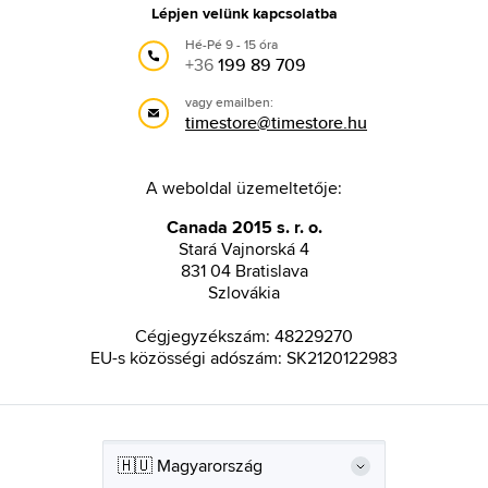
Lépjen velünk kapcsolatba
Hé-Pé 9 - 15 óra
+36
199 89 709
vagy emailben:
timestore@timestore.hu
A weboldal üzemeltetője:
Canada 2015 s. r. o.
Stará Vajnorská 4
831 04 Bratislava
Szlovákia
Cégjegyzékszám: 48229270
EU-s közösségi adószám: SK2120122983