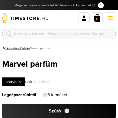
Megérkeztek az új modellek 👓 Válassza ki kedvencét 👉
0
Timestore
Parfüm
Marvel parfüm
Marvel parfüm
Marvel
Szűrés törlése
6 terméket
Szűrő