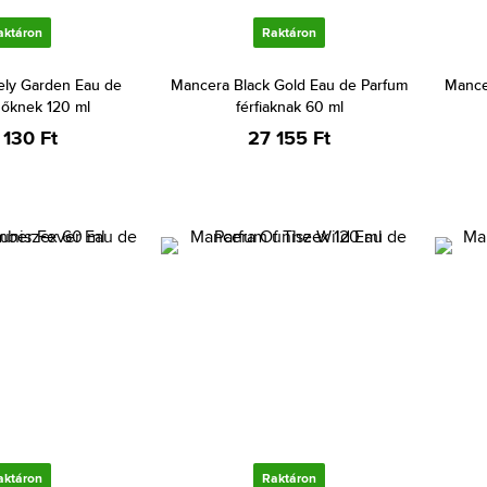
aktáron
Raktáron
ely Garden Eau de
Mancera Black Gold Eau de Parfum
Mance
nőknek 120 ml
férfiaknak 60 ml
 130 Ft
27 155 Ft
aktáron
Raktáron