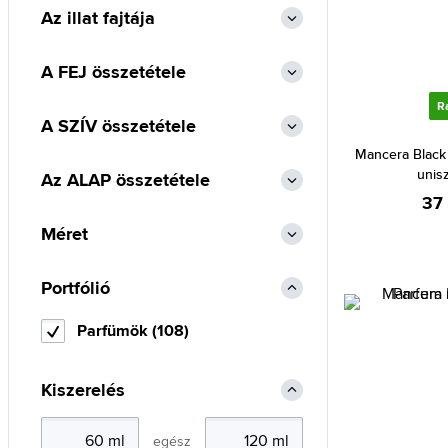
Az illat fajtája
Al Haramain (207)
Alexander McQueen (1)
A FEJ összetétele
Alexandre.J (24)
R
Alfred Sung (8)
A SZÍV összetétele
Alyssa Ashley (85)
Mancera Black
unis
Az ALAP összetétele
Amouage (86)
37
Angel Schlesser (26)
Méret
Animale (1)
Anna Sui (18)
Portfólió
Annayake (9)
Parfümök (108)
Annick Goutal (50)
Antonio Banderas (65)
Kiszerelés
Antonio Puig (8)
Aquolina (18)
egész