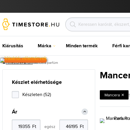
Kiárusítás
Márka
Minden termék
Férfi ka
Timestore
Parfüm
Mancera parfüm
Mancer
Készlet elérhetősége
Készleten (52)
Mancera
Ár
egész