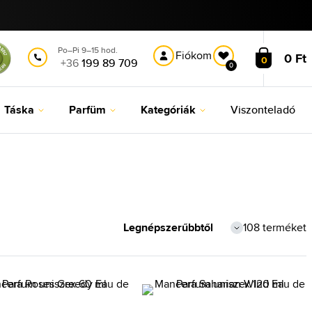
Po–Pi 9–15 hod.
Fiókom
0 Ft
0
+36
199 89 709
0
Táska
Parfüm
Kategóriák
Viszonteladó
108 terméket