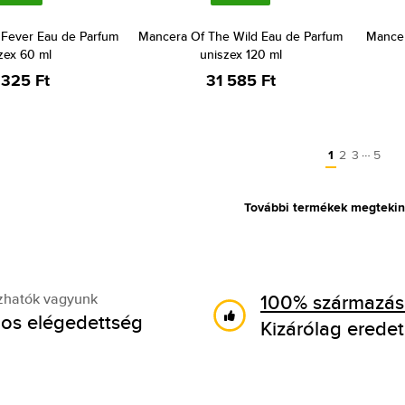
Fever Eau de Parfum
Mancera Of The Wild Eau de Parfum
Mancer
zex 60 ml
uniszex 120 ml
 325 Ft
31 585 Ft
…
1
2
3
5
További termékek megtekin
100% származási
zhatók vagyunk
os elégedettség
Kizárólag eredet