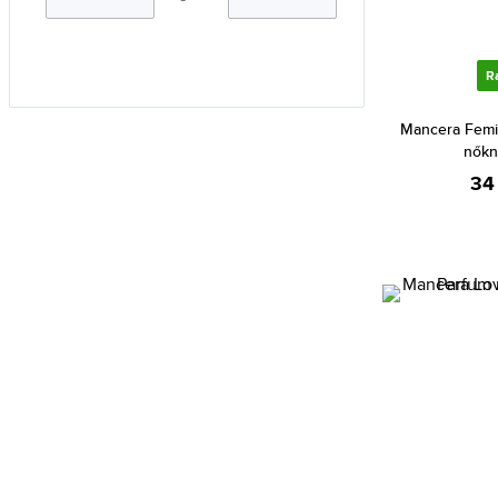
Aramis (4)
Ariana Grande (29)
R
Aristocrazy (5)
Mancera Femi
Armaf (214)
nőkn
Armand Basi (17)
34
Armani (Giorgio Armani) (191)
Atkinsons (31)
Avril Lavigne (3)
Azzaro (69)
Baldessarini (30)
Balenciaga (1)
Banana Republic (51)
Bebe (6)
Benetton (39)