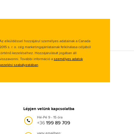
Az elküldéssel hozzájárul személyes adatainak a Canada
2015 s. r. o. cég marketingajánlatainak felkínálasa céljából
történő kezeléséhez. Hozzájárulását jogában áll
visszavonni. További információ a
személyes adatok
kezelési szabályzatában
.
Lépjen velünk kapcsolatba
Hé-Pé 9 - 15 óra
+36
199 89 709
vagy emailben: