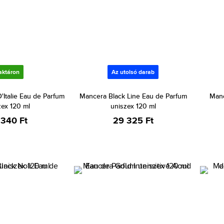
aktáron
Az utolsó darab
'Italie Eau de Parfum
Mancera Black Line Eau de Parfum
Manc
zex 120 ml
uniszex 120 ml
 340 Ft
29 325 Ft