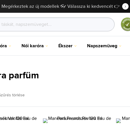
Megérkeztek az új modellek 👓 Válassza ki kedvencét 👉
róra
Női karóra
Ékszer
Napszemüveg
a parfüm
Szűrés törlése