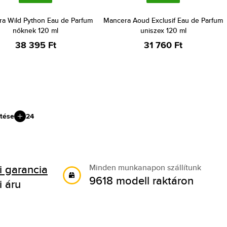
a Wild Python Eau de Parfum
Mancera Aoud Exclusif Eau de Parfum
nőknek 120 ml
uniszex 120 ml
38 395 Ft
31 760 Ft
tése
24
 garancia
Minden munkanapon szállítunk
9618 modell raktáron
i áru