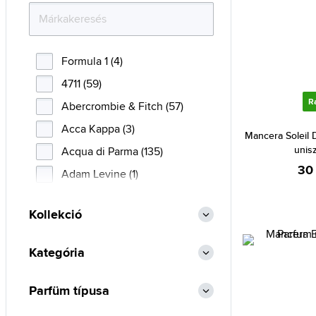
Formula 1 (4)
4711 (59)
R
Abercrombie & Fitch (57)
Acca Kappa (3)
Mancera Soleil D
unis
Acqua di Parma (135)
30
Adam Levine (1)
Adidas (133)
Kollekció
Adolfo Dominguez (42)
Afnan (86)
Kategória
Agent Provocateur (9)
Aigner (40)
Parfüm típusa
Ajmal (105)