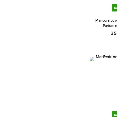
Bentley (22)
R
Betsey Johnson (1)
Mancera Lov
Beyonce (4)
Parfum 
Bijan (2)
35
Bill Blass (4)
Biotherm (3)
Blumarine (1)
Bob Mackie (1)
Bond No. 9 (71)
Bottega Veneta (18)
Boucheron (32)
Bourjois (8)
Britney Spears (36)
Bruno Banani (82)
R