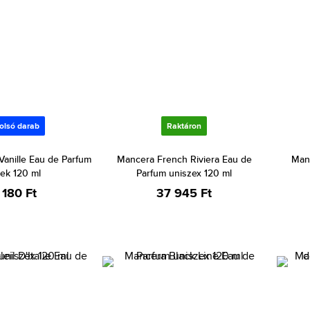
olsó darab
Raktáron
anille Eau de Parfum
Mancera French Riviera Eau de
Man
ek 120 ml
Parfum uniszex 120 ml
 180 Ft
37 945 Ft