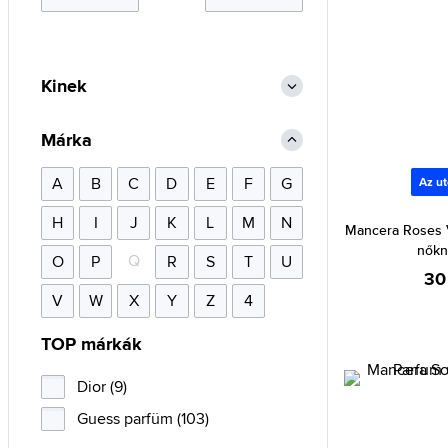
Kinek
Márka
A
B
C
D
E
F
G
Az ut
H
I
J
K
L
M
N
Mancera Roses V
nőkn
Q
O
P
R
S
T
U
30
V
W
X
Y
Z
4
TOP márkák
Dior (9)
Guess parfüm (103)