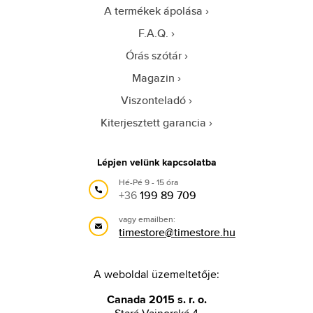
A termékek ápolása
F.A.Q.
Órás szótár
Magazin
Viszonteladó
Kiterjesztett garancia
Lépjen velünk kapcsolatba
Hé-Pé 9 - 15 óra
+36
199 89 709
vagy emailben:
timestore@timestore.hu
A weboldal üzemeltetője:
Canada 2015 s. r. o.