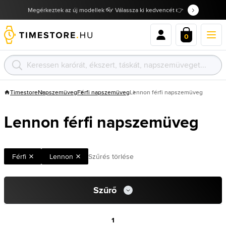
Megérkeztek az új modellek 👓 Válassza ki kedvencét 👉
0
Timestore
Napszemüveg
Férfi napszemüveg
Lennon férfi napszemüveg
Lennon férfi napszemüveg
Férfi
Lennon
Szűrés törlése
Szűrő
1