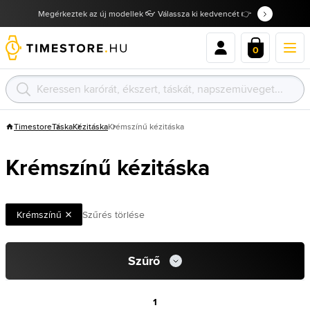
Megérkeztek az új modellek 👓 Válassza ki kedvencét 👉
0
Timestore
Táska
Kézitáska
Krémszínű kézitáska
Krémszínű kézitáska
Krémszínű
Szűrés törlése
Szűrő
1