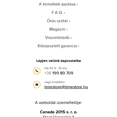
A termékek ápolása
F.A.Q.
Órás szótár
Magazin
Viszonteladó
Kiterjesztett garancia
Lépjen velünk kapcsolatba
Hé-Pé 9 - 15 óra
+36
199 89 709
vagy emailben:
timestore@timestore.hu
A weboldal üzemeltetője:
Canada 2015 s. r. o.