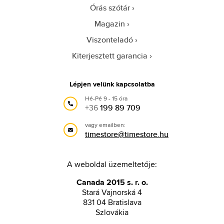
Órás szótár
Magazin
Viszonteladó
Kiterjesztett garancia
Lépjen velünk kapcsolatba
Hé-Pé 9 - 15 óra
+36
199 89 709
vagy emailben:
timestore@timestore.hu
A weboldal üzemeltetője:
Canada 2015 s. r. o.
Stará Vajnorská 4
831 04 Bratislava
Szlovákia