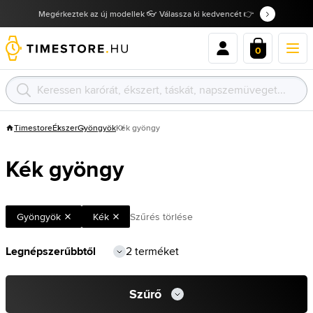
Megérkeztek az új modellek 👓 Válassza ki kedvencét 👉
0
Timestore
Ékszer
Gyöngyök
Kék gyöngy
Kék gyöngy
Gyöngyök
Kék
Szűrés törlése
2 terméket
Szűrő