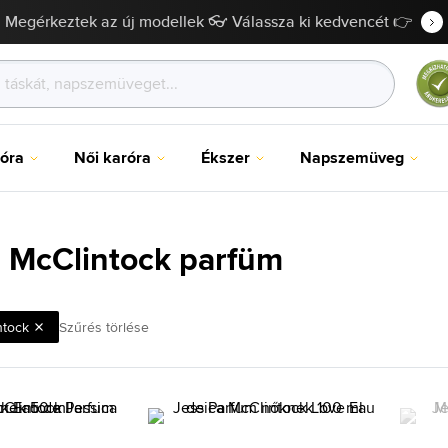
Megérkeztek az új modellek 👓 Válassza ki kedvencét 👉
róra
Női karóra
Ékszer
Napszemüveg
a McClintock parfüm
ntock
Szűrés törlése