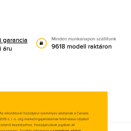
 garancia
Minden munkanapon szállítunk
9618 modell raktáron
i áru
Az elküldéssel hozzájárul személyes adatainak a Canada
2015 s. r. o. cég marketingajánlatainak felkínálasa céljából
történő kezeléséhez. Hozzájárulását jogában áll
visszavonni. További információ a
személyes adatok