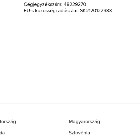
Cégjegyzékszám: 48229270
EU-s közösségi adószám: SK2120122983
lország
Magyarország
kia
Szlovénia