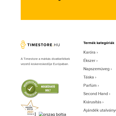
Bentley (22)
Betsey Johnson (1)
Beyonce (4)
Bijan (2)
Bill Blass (4)
Termék kategóriák
Biotherm (3)
Karóra
Blumarine (1)
A Timestore a márkás divatkellékek
Ékszer
Bob Mackie (1)
vezető kiskereskedője Európában.
Napszemüveg
Bond No. 9 (71)
Táska
Bottega Veneta (18)
Parfüm
Boucheron (32)
Second Hand
Bourjois (8)
Kiárusítás
Britney Spears (36)
Ajándék utalvány
Bruno Banani (82)