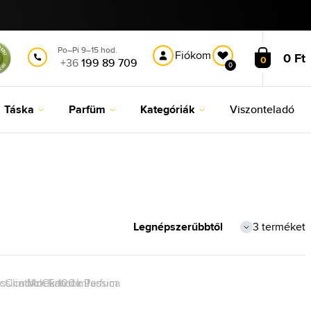
Po–Pi 9–15 hod.
Fiókom
0 Ft
0
+36
199 89 709
0
Táska
Parfüm
Kategóriák
Viszonteladó
3 terméket