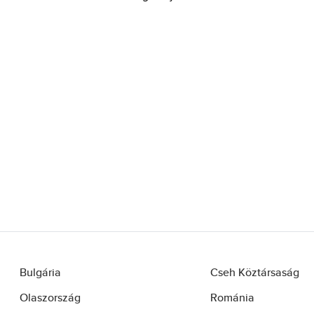
Bugatti (3)
Burberry (96)
Bvlgari (91)
Byblos (7)
Byredo (58)
Cadillac (1)
Caesars (1)
Cacharel (42)
Calvin Klein (179)
Carolina Herrera (151)
Caron (16)
Carrera (7)
Bulgária
Cseh Köztársaság
Cartier (51)
Olaszország
Románia
Carven (6)