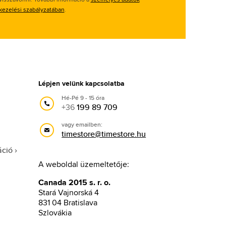
kezelési szabályzatában
.
Lépjen velünk kapcsolatba
Hé-Pé 9 - 15 óra
+36
199 89 709
vagy emailben:
timestore@timestore.hu
áció
A weboldal üzemeltetője:
Canada 2015 s. r. o.
Stará Vajnorská 4
831 04 Bratislava
Szlovákia