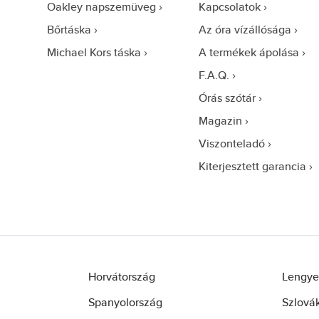
Oakley napszemüveg
Kapcsolatok
Bőrtáska
Az óra vízállósága
Michael Kors táska
A termékek ápolása
F.A.Q.
Órás szótár
Magazin
Viszonteladó
Kiterjesztett garancia
Horvátország
Lengye
Spanyolország
Szlová