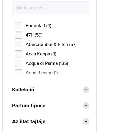
Formula 1 (4)
4711 (59)
Abercrombie & Fitch (57)
Acca Kappa (3)
Acqua di Parma (135)
Adam Levine (1)
Adidas (133)
Kollekció
Adolfo Dominguez (42)
Afnan (86)
Parfüm típusa
Agent Provocateur (9)
Aigner (40)
Az illat fajtája
Ajmal (105)