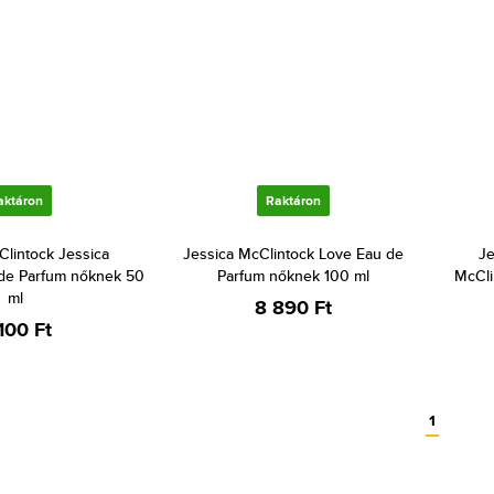
aktáron
Raktáron
Clintock Jessica
Jessica McClintock Love Eau de
Je
 de Parfum nőknek 50
Parfum nőknek 100 ml
McCli
ml
8 890 Ft
100 Ft
1