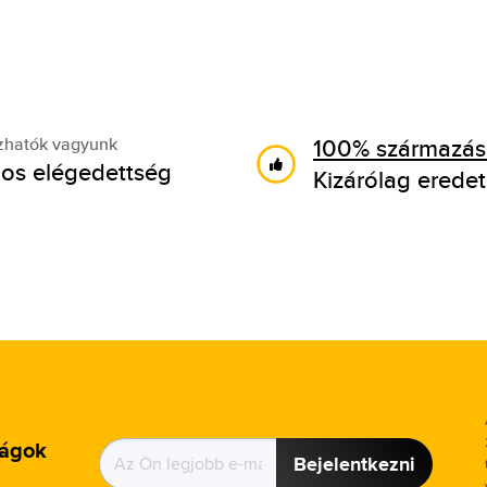
100% származási
zhatók vagyunk
os elégedettség
Kizárólag eredet
ságok
Bejelentkezni