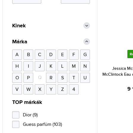
Kinek
Márka
A
B
C
D
E
F
G
R
H
I
J
K
L
M
N
Jessica Mc
McClintock Eau
Q
O
P
R
S
T
U
9 
V
W
X
Y
Z
4
TOP márkák
Dior (9)
Guess parfüm (103)