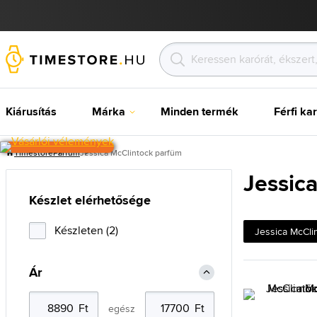
Kiárusítás
Márka
Minden termék
Férfi ka
Timestore
Parfüm
Jessica McClintock parfüm
Jessic
Készlet elérhetősége
Készleten (2)
Jessica McCli
Ár
egész